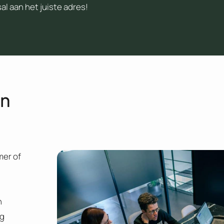
l aan het juiste adres!
en
mer of
n
ng