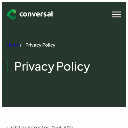
Spring
naar
Open
menu
inhoud
Home
/
Privacy Policy
Privacy Policy
Laatst aangepast op 22 juli 2020.