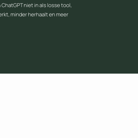
ChatGPT niet in als losse tool,
erkt, minder herhaalt en meer
t onze AI-expert
e onderneming te benutten?
heden.