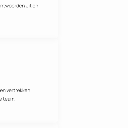
 antwoorden uit en
ten vertrekken
je team.