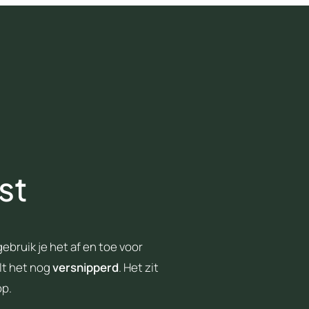
st
bruik je het af en toe voor
lt het nog
versnipperd
. Het zit
op.