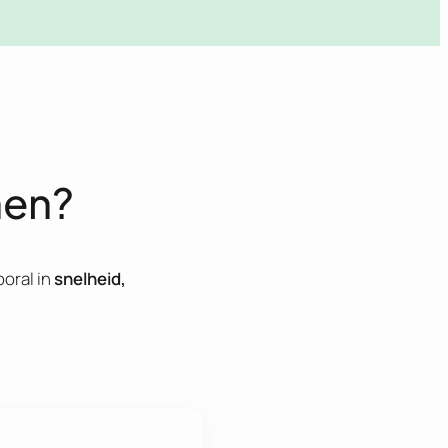
nen?
ooral in
snelheid,