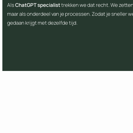
Als
ChatGPT
specialist
trekken we dat recht. We zetten 
maar als onderdeel van je processen. Zodat je sneller w
gedaan krijgt met dezelfde tijd.
Gratis adviesgesprek me
Klaar om het volledige potentieel van AI in j
Maximilien bekijkt samen met jou de mogelijk
Plan een meeting in