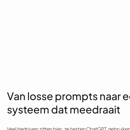
Van losse prompts naar 
systeem dat meedraait
Veel bedrijven zitten hier: ze testen ChatGPT, gebruike