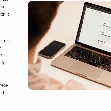
oor
schilt
e
 door
AI
d?
 je
rvice
 dat