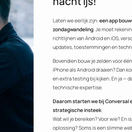
nacht ijs!
Laten we eerlijk zijn:
een app bouwe
zondagwandeling
. Je moet rekeni
richtlijnen van Android en iOS, ve
updates, toestemmingen en techn
Bovendien bouw je zelden voor één 
iPhone als Android draaien? Dan k
en extra testing bij kijken. En ja — 
technische expertise.
Daarom starten we bij Conversal e
strategische insteek
.
Wat wil je bereiken? Voor wie? En i
oplossing? Soms is een slimme we