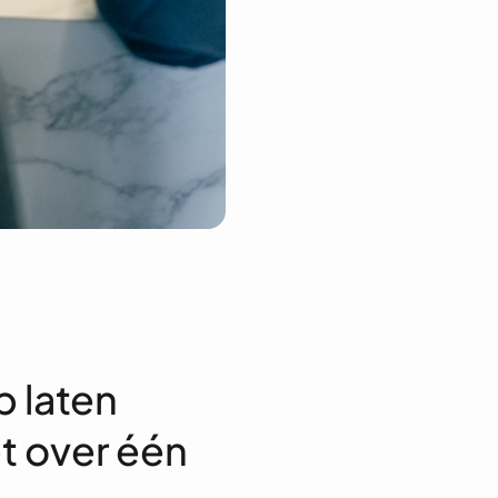
 laten
t over één