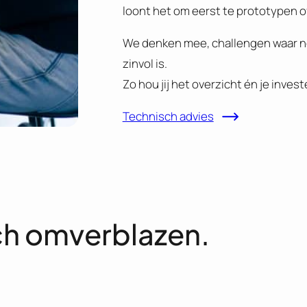
loont het om eerst te prototypen o
We denken mee, challengen waar n
zinvol is.
Zo hou jij het overzicht én je inves
Technisch advies
ich omverblazen.