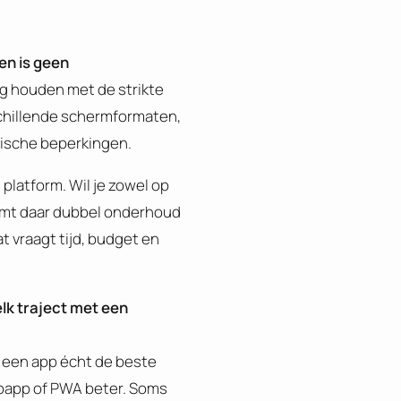
n is geen
ng houden met de strikte
rschillende schermformaten,
ische beperkingen.
platform. Wil je zowel op
omt daar dubbel onderhoud
dat vraagt tijd, budget en
lk traject met een
s een app écht de beste
bapp of PWA beter. Soms