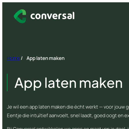
Spring
naar
inhoud
Home
/
App laten maken
App laten maken
Je wil een app laten maken die écht werkt — voor jouw g
Eentje die intuïtief aanvoelt, snel laadt, goed oogt en 
Bij Conversal ontwikkelen we apps op maat van je doel, 