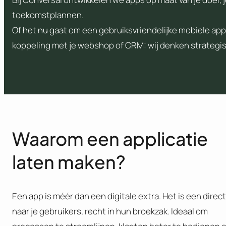
toekomstplannen.
Of het nu gaat om een gebruiksvriendelijke mobiele app,
koppeling met je webshop of CRM: wij denken strategis
Waarom een applicatie
laten maken?
Een app is méér dan een digitale extra. Het is een directe
naar je gebruikers, recht in hun broekzak. Ideaal om