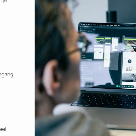
f je
oegang
n
eel