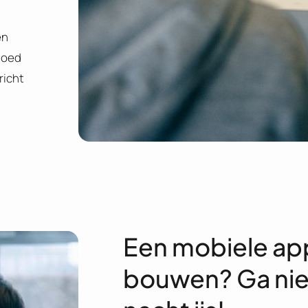
en
goed
richt
Een mobiele app
bouwen? Ga nie