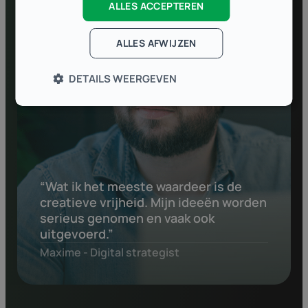
ALLES ACCEPTEREN
ALLES AFWIJZEN
DETAILS WEERGEVEN
“Wat ik het meeste waardeer is de
creatieve vrijheid. Mijn ideeën worden
serieus genomen en vaak ook
uitgevoerd.”
Maxime - Digital strategist