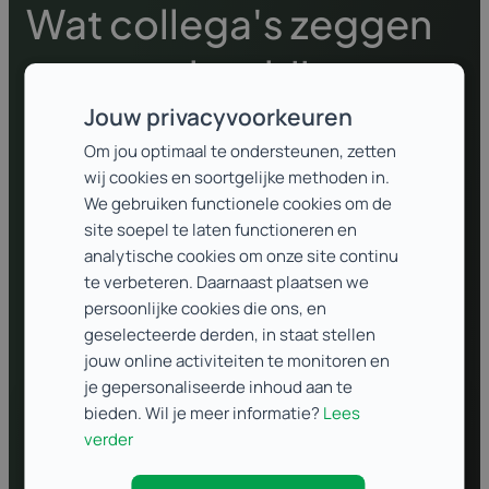
Wat collega's zeggen
over werken bij
Conversal
Jouw privacyvoorkeuren
Om jou optimaal te ondersteunen, zetten
wij cookies en soortgelijke methoden in.
We gebruiken functionele cookies om de
We kunnen veel vertellen over hoe het is om hier te
site soepel te laten functioneren en
werken, maar
analytische cookies om onze site continu
dit zijn woorden van de mensen die het elke dag
te verbeteren. Daarnaast plaatsen we
persoonlijke cookies die ons, en
meemaken.
geselecteerde derden, in staat stellen
jouw online activiteiten te monitoren en
je gepersonaliseerde inhoud aan te
bieden. Wil je meer informatie?
Lees
verder