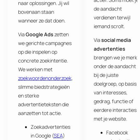
naar oplossingen. Jij wil
de aandacht
bovenaan staan
verdienen terwijl
wanneer ze dat doen.
iemand scrolt.
Via
Google
Ads
zetten
Via
social
media
we gerichte campagnes
advertenties
op die inspelen op
brengen we je merk
concrete zoekintentie.
onder de aandacht
We werken met
bij de juiste
zoekwoordenonderzoek
,
doelgroep, op basis
slimme biedstrategieën
van interesses,
en sterke
gedrag, functie of
advertentieteksten die
eerdere interacties
aanzetten tot actie.
met je website.
Zoekadvertenties
Facebook
in Google (
SEA
)