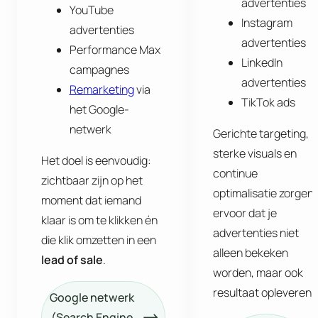
advertenties
YouTube
Instagram
advertenties
advertenties
Performance Max
LinkedIn
campagnes
advertenties
Remarketing
via
TikTok ads
het Google-
netwerk
Gerichte targeting,
sterke visuals en
Het doel is eenvoudig:
continue
zichtbaar zijn op het
optimalisatie zorgen
moment dat iemand
ervoor dat je
klaar is om te klikken én
advertenties niet
die klik omzetten in een
alleen bekeken
lead of sale
.
worden, maar ook
resultaat opleveren.
Google netwerk
(Search Engine