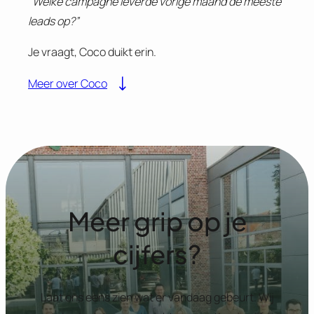
“Welke campagne leverde vorige maand de meeste
leads op?”
Je vraagt, Coco duikt erin.
Meer over Coco
Meer grip op je
cijfers?
Laat ons eens zien wat er vandaag gebeurt. Wij