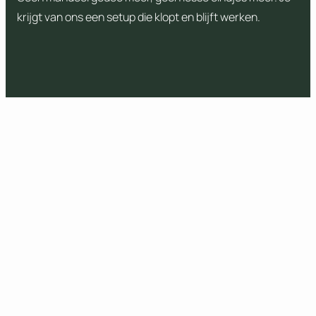
krijgt van ons een setup die klopt en blijft werken.
Gratis adviesgesprek
met onze AI-expert
Klaar om het volledige potentieel van
AI in je onderneming te benutten?
Maximilien bekijkt samen met jou de
mogelijkheden.
Plan een meeting in