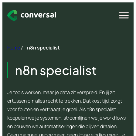
Spring
naar
Open
menu
inhoud
Home
/
n8n specialist
n8n specialist
Je tools werken, maar je data zit verspreid. En jij zit
ertussen om alles recht te trekken. Dat kost tijd, zorgt
voor fouten en vertraagt je groei. Als n8n specialist
koppelen we je systemen, stroomlijnen we je workflows
en bouwen we automatiseringen die blijven draaien.
Geen manueel gedoe meer, geen losse eindjes meer. Je