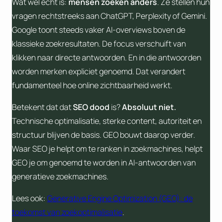
Wat wél echt is:
mensen zoeken anders
. Ze stellen hun
vragen rechtstreeks aan ChatGPT, Perplexity of Gemini.
Google toont steeds vaker AI-overviews boven de
klassieke zoekresultaten. De focus verschuift van
klikken naar directe antwoorden. En in die antwoorden
worden merken expliciet genoemd. Dat verandert
fundamenteel hoe online zichtbaarheid werkt.
Betekent dat dat
SEO dood
is?
Absoluut niet.
Technische optimalisatie, sterke content, autoriteit en
structuur blijven de basis. GEO bouwt daarop verder.
Waar SEO je helpt om te ranken in zoekmachines, helpt
GEO je om genoemd te worden in AI-antwoorden van
generatieve zoekmachines.
Lees ook:
Generative Engine Optimization (GEO): de
toekomst van zoekoptimalisatie
.