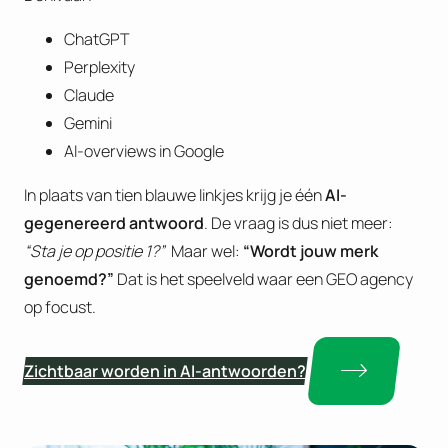
ChatGPT
Perplexity
Claude
Gemini
AI-overviews in Google
In plaats van tien blauwe linkjes krijg je één
AI-
gegenereerd antwoord
. De vraag is dus niet meer:
“Sta je op positie 1?”
Maar wel:
“Wordt jouw merk
genoemd?”
Dat is het speelveld waar een GEO agency
op focust.
Zichtbaar worden in AI-antwoorden?