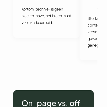
(bv. v
auteu
Kortom: techniek is geen
nice-to-have, het is een must
Sterke, kwa
voor vindbaarheid.
content ma
verschil tu
gevonden w
genegeerd
On-page vs. off-