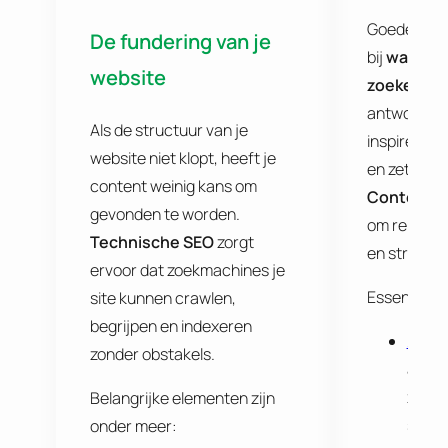
Goede conte
D
e fundering van je
bij
wat me
website
zoeken
. Z
antwoord o
Als de structuur van je
inspireert,
website niet klopt, heeft je
en zet aan t
content weinig kans om
Content-
gevonden te worden.
om relevanti
Technische SEO
zorgt
en structuu
ervoor dat zoekmachines je
Essentiële 
site kunnen crawlen,
begrijpen en indexeren
Zoek
zonder obstakels.
afges
zoeki
Belangrijke elementen zijn
strat
onder meer: