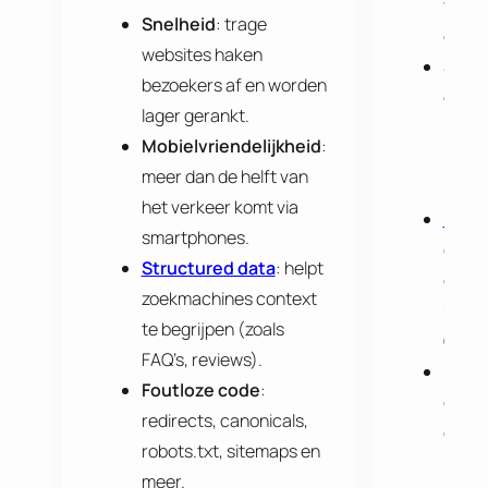
verwer
Snelheid
: trage
en tek
websites haken
Stru
bezoekers af en worden
duide
lager gerankt.
(H1, 
Mobielvriendelijkheid
:
parag
meer dan de helft van
logis
het verkeer komt via
Meta
smartphones.
en be
Structured data
: helpt
die kl
zoekmachines context
uitlok
te begrijpen (zoals
Googl
FAQ’s, reviews).
E-E-
Foutloze code
:
exper
redirects, canonicals,
ervar
robots.txt, sitemaps en
betro
meer.