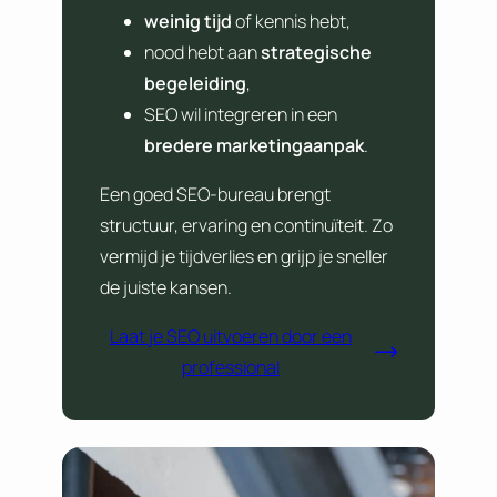
weinig tijd
of kennis hebt,
nood hebt aan
strategische
begeleiding
,
SEO wil integreren in een
bredere marketingaanpak
.
Een goed SEO-bureau brengt
structuur, ervaring en continuïteit. Zo
vermijd je tijdverlies en grijp je sneller
de juiste kansen.
Laat je SEO uitvoeren door een
professional