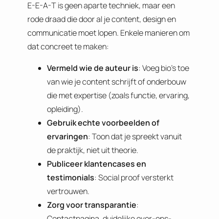
E-E-A-T is geen aparte techniek, maar een
rode draad die door al je content, design en
communicatie moet lopen. Enkele manieren om
dat concreet te maken:
Vermeld wie de auteur is
: Voeg bio’s toe
van wie je content schrijft of onderbouw
die met expertise (zoals functie, ervaring,
opleiding).
Gebruik echte voorbeelden of
ervaringen
: Toon dat je spreekt vanuit
de praktijk, niet uit theorie.
Publiceer klantencases en
testimonials
: Social proof versterkt
vertrouwen.
Zorg voor transparantie
:
Contactpagina, duidelijke over-ons-