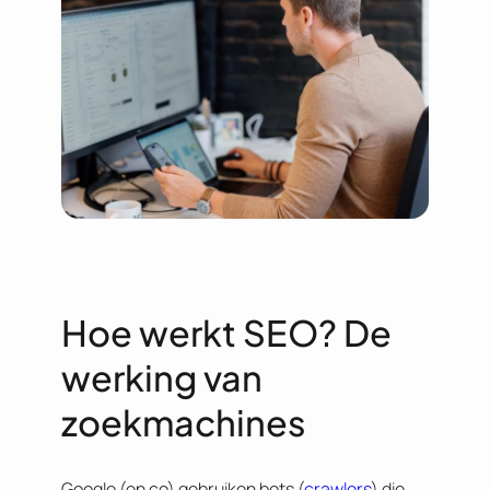
Hoe werkt SEO? De
werking van
zoekmachines
Google (en co) gebruiken bots (
crawlers
) die