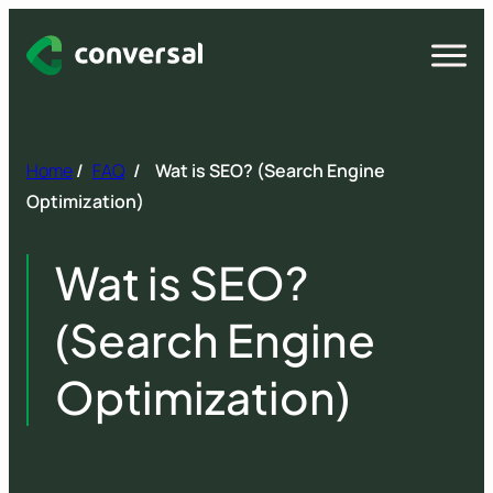
Spring
naar
Open
menu
inhoud
Home
/
FAQ
/
Wat is SEO? (Search Engine
Optimization)
Wat is SEO?
(Search Engine
Optimization)