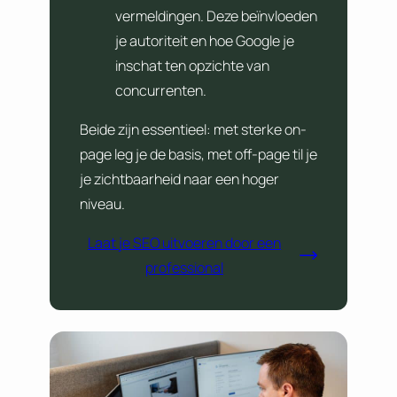
vermeldingen. Deze beïnvloeden
je autoriteit en hoe Google je
inschat ten opzichte van
concurrenten.
Beide zijn essentieel: met sterke on-
page leg je de basis, met off-page til je
je zichtbaarheid naar een hoger
niveau.
Laat je SEO uitvoeren door een
professional