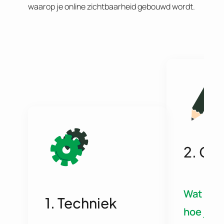
waarop je online zichtbaarheid gebouwd wordt.
2. Co
Wat je v
1. Techniek
hoe je h