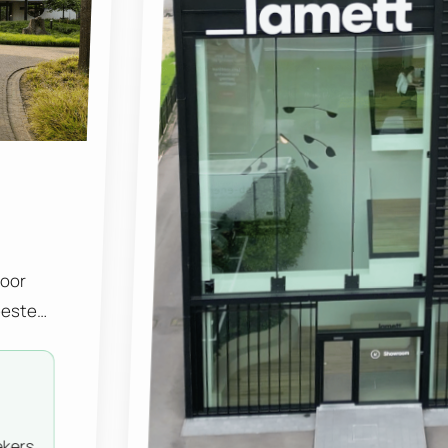
voor
eesten
 één
de
ting
ekers