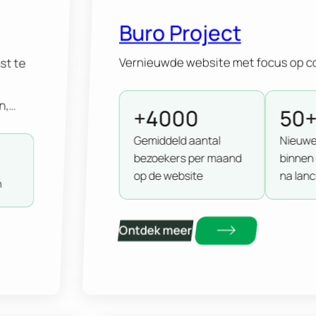
Buro Project
Vernieuwde website met focus op c
st te
n,
+4000
50
et
Gemiddeld aantal
Nieuwe
 een
bezoekers per maand
binnen
t of
op de website
na lanc
n
Ontdek meer