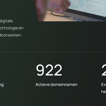
igitale
echnologie en
 doorwerken.
922
ng
Actieve domeinnamen
Ex
he