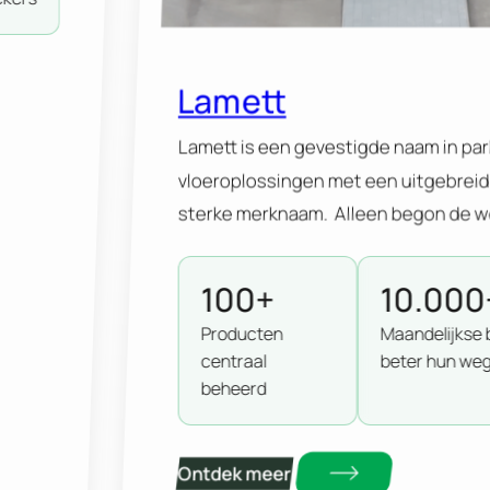
Lamett
Lamett is een gevestigde naam in par
vloeroplossingen met een uitgebrei
sterke merknaam. Alleen begon de we
grenzen te botsen. Technisch, struct
strategisch. En met de lancering va
100+
10.000
kwam daar nog een stevige laag bij. Ti
Producten
Maandelijkse 
versterken en ruimte te creëren voor 
centraal
beter hun weg
beheerd
Ontdek meer