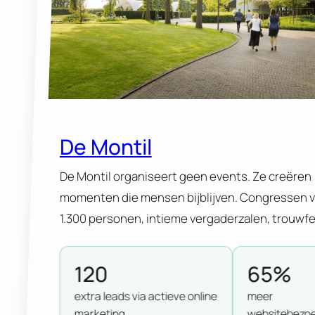
De Montil
De Montil organiseert geen events. Ze creëren
momenten die mensen bijblijven. Congressen 
1.300 personen, intieme vergaderzalen, trouwf
waar gasten nog jaren over praten. Alles onder
dak, in het hart van Affligem. Sterk merk. Sterke
120
65%
reputatie. Maar online? Daar was nog werk aan 
extra leads via actieve online
meer
winkel. 120 extra leads via actieve online marke
marketing
websitebezo