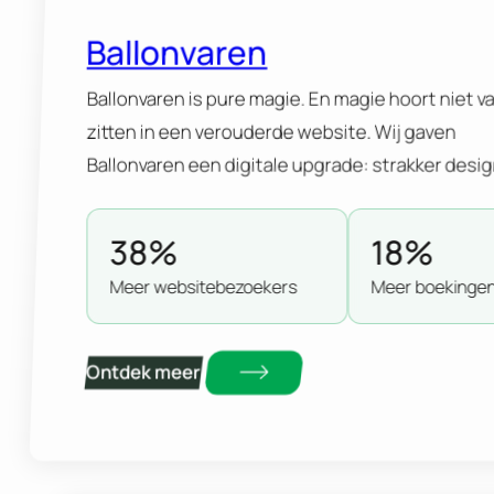
Ballonvaren
Ballonvaren is pure magie. En magie hoort niet va
zitten in een verouderde website. Wij gaven
Ballonvaren een digitale upgrade: strakker desig
slimme structuur en SEO die gevonden wordt. H
resultaat? Meer bezoekers, Meer boekingen en
38%
18%
website die bezoekers moeiteloos richting vluch
Meer websitebezoekers
Meer boekinge
cadeaubon leidt.
Ontdek meer