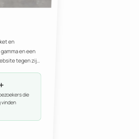
ket en
d gamma en een
bsite tegen zijn
ureel en
n wandpanelen
+
jd om de basis te
bezoekers die
groei.…
 vinden