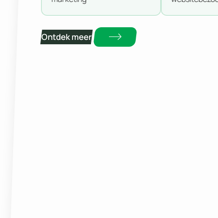
65% meer…
Ontdek meer