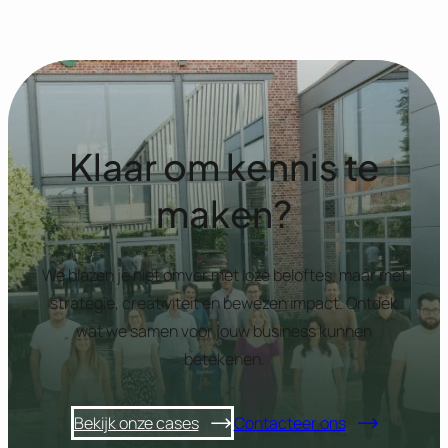
Klaar om kennis te
maken?
We blazen je niet omver met loze beloftes, maar met
strategie, creativiteit en bewezen impact. Ontdek
wat we samen voor jouw business kunnen
betekenen.
Bekijk onze cases
Contacteer ons