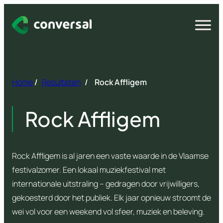
Spring
naar
Open
menu
inhoud
Home
/
Resultaten
/
Rock Affligem
Rock Affligem
Rock Affligem is al jaren een vaste waarde in de Vlaamse
festivalzomer. Een lokaal muziekfestival met
internationale uitstraling – gedragen door vrijwilligers,
gekoesterd door het publiek. Elk jaar opnieuw stroomt de
wei vol voor een weekend vol sfeer, muziek en beleving.