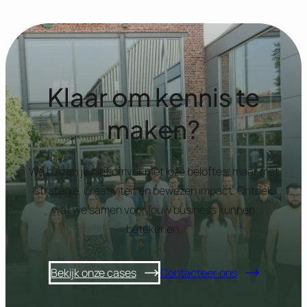
Klaar om kennis te
maken?
We blazen je niet omver met loze beloftes, maar met
strategie, creativiteit en bewezen impact. Ontdek
wat we samen voor jouw business kunnen
betekenen.
Bekijk onze cases
Contacteer ons