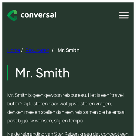
Spring
naar
Open
menu
inhoud
Home
/
Resultaten
/
Mr. Smith
Mr. Smith
Mr. Smith is geen gewoon reisbureau. Het is een ‘travel
butler’: zij luisteren naar wat jij wil, stellen vragen,
denken mee en stellen dan een reis samen die helemaal
past bij jouw wensen, stijl en tempo.
Na de rebranding van Ster Reizen kreeg dat concept een