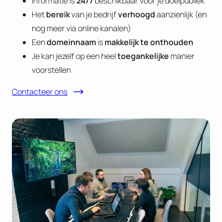
Informatie is
24/7
beschikbaar voor je doelpubliek
Het
bereik
van je bedrijf
verhoogd
aanzienlijk (en
nog meer via online kanalen)
Een
domeinnaam
is
makkelijk te onthouden
Je kan jezelf op een heel
toegankelijke
manier
voorstellen
Contacteer ons