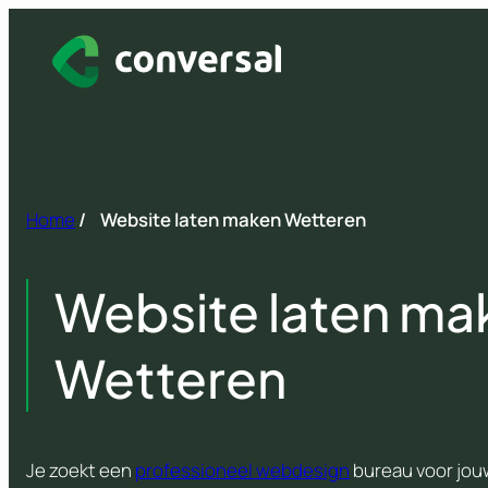
Spring
naar
inhoud
Home
/
Website laten maken Wetteren
Website laten ma
Wetteren
Je zoekt een
professioneel webdesign
bureau voor jou