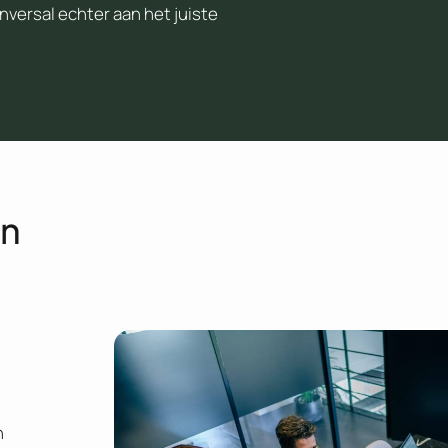
nversal echter aan het juiste
en
n