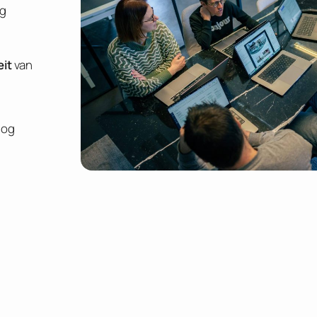
ng
eit
van
nog