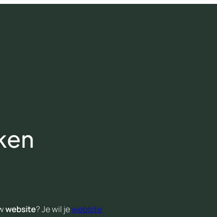
ken
w
website
? Je wil je
website