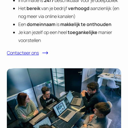
Informatie is
24/7
beschikbaar voor je doelpubliek
Het
bereik
van je bedrijf
verhoogd
aanzienlijk (en
nog meer via online kanalen)
Een
domeinnaam
is
makkelijk te onthouden
Je kan jezelf op een heel
toegankelijke
manier
voorstellen
Contacteer ons