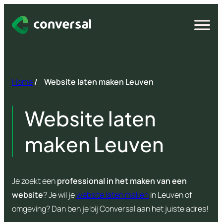
Spring
naar
Open
menu
inhoud
Home
/
Website laten maken Leuven
Website laten
maken Leuven
Je zoekt een
professional in het maken van een
website
? Je wil je
website laten maken
in Leuven of
omgeving? Dan ben je bij Conversal aan het juiste adres!