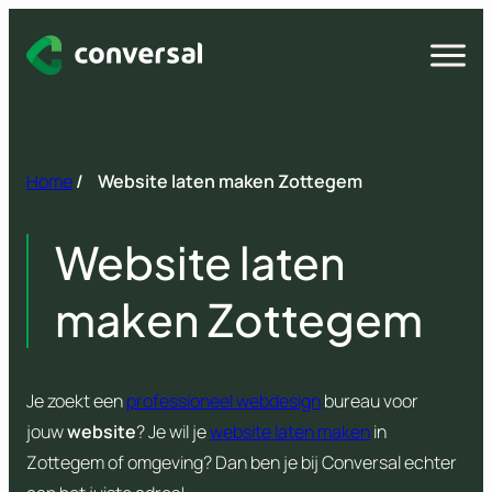
Spring
naar
Open
menu
inhoud
Home
/
Website laten maken Zottegem
Website laten
maken Zottegem
Je zoekt een
professioneel webdesign
bureau voor
jouw
website
? Je wil je
website laten maken
in
Zottegem of omgeving? Dan ben je bij Conversal echter