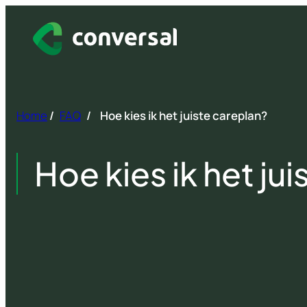
Spring
naar
inhoud
Home
/
FAQ
/
Hoe kies ik het juiste careplan?
Hoe kies ik het ju