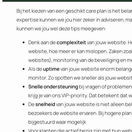
Bij het kiezen van een geschikt care plan is het be
expertise kunnen we jou hier zeker in adviseren, ma
kunnen we jou wel deze tips meegeven:
Denk aan de
complexiteit
van jouw website. 
website, hoe meer er kan mislopen. Zaken zoal
websites), monitoring van de beveiliging en m
Als de
uptime
van jouw website enorm belangrij
monitor. Zo spotten we sneller als jouw websit
Snelle ondersteuning
bij vragen of problemen
krijg je van ons VIP-priority. Dat betekent da
De
snelheid
van jouw website is niet alleen be
bezoekers de website ervaren. Bij hogere pla
bijgestuurd waar mogelijk
Voor klanten die actief bezig zijn met hun we