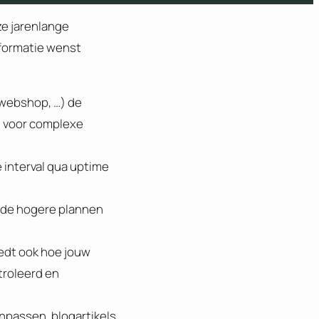
ze jarenlange
nformatie wenst
webshop, …) de
jn voor complexe
e interval qua uptime
j de hogere plannen
oedt ook hoe jouw
troleerd en
anpassen, blogartikels