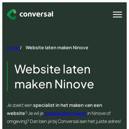
Spring
naar
Open
menu
inhoud
Home
/
Website laten maken Ninove
Website laten
maken Ninove
Je zoekt een
specialist in het maken van een
website
? Je wil je
website laten maken
in Ninove of
omgeving? Dan ben je bij Conversal aan het juiste adres!