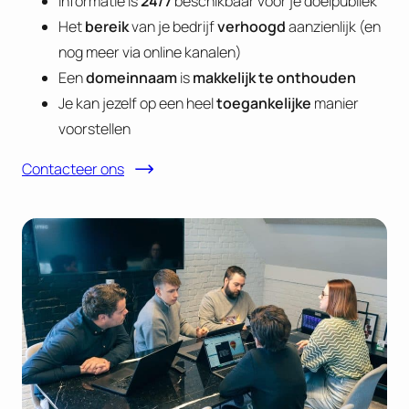
Informatie is
24/7
beschikbaar voor je doelpubliek
Het
bereik
van je bedrijf
verhoogd
aanzienlijk (en
nog meer via online kanalen)
Een
domeinnaam
is
makkelijk te onthouden
Je kan jezelf op een heel
toegankelijke
manier
voorstellen
Contacteer ons