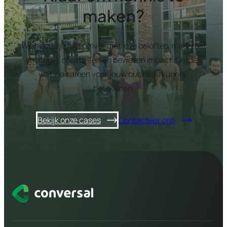
maken?
We blazen je niet omver met loze beloftes, maar met
strategie, creativiteit en bewezen impact. Ontdek
wat we samen voor jouw business kunnen
betekenen.
Bekijk onze cases
Contacteer ons