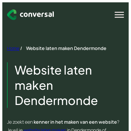
Spring
naar
Open
menu
inhoud
Home
/
Website laten maken Dendermonde
Website laten
maken
Dendermonde
Je zoekt een
kenner in het maken van een website
?
Je wil je
website laten maken
in Dendermonde of