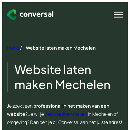
Spring
naar
Open
menu
inhoud
Home
/
Website laten maken Mechelen
Website laten
maken Mechelen
Je zoekt een
professional in het maken van een
website
? Je wil je
website laten maken
in Mechelen of
omgeving? Dan ben je bij Conversal aan het juiste adres!