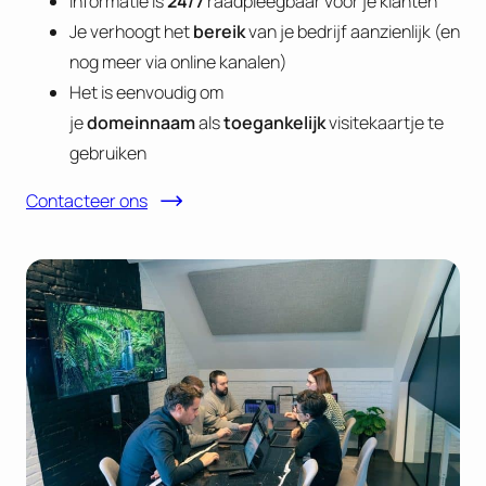
Informatie is
24/7
raadpleegbaar voor je klanten
Je verhoogt het
bereik
van je bedrijf aanzienlijk (en
nog meer via online kanalen)
Het is eenvoudig om
je
domeinnaam
als
toegankelijk
visitekaartje te
gebruiken
Contacteer ons