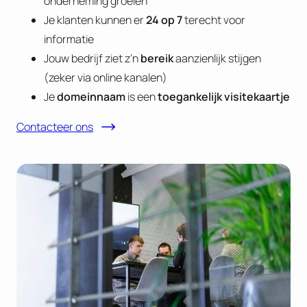
onderneming groeien
Je klanten kunnen er
24 op 7
terecht voor
informatie
Jouw bedrijf ziet z’n
bereik
aanzienlijk stijgen
(zeker via online kanalen)
Je
domeinnaam
is een
toegankelijk visitekaartje
Contacteer ons