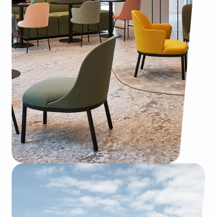
de eerste week na
lancering
:
Lees meer
B
u
r
o
P
r
o
j
e
c
t