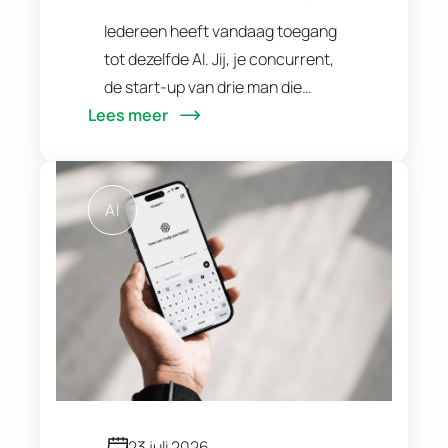
data je grootste
Iedereen heeft vandaag toegang
voorsprong wordt
tot dezelfde AI. Jij, je concurrent,
de start-up van drie man die
Lees meer
volgende week opstart. Dezelfde
modellen, dezelfde tools, dezelfde
slimme trucjes die je op LinkedIn
voorbij ziet…
AI
23 juli 2026