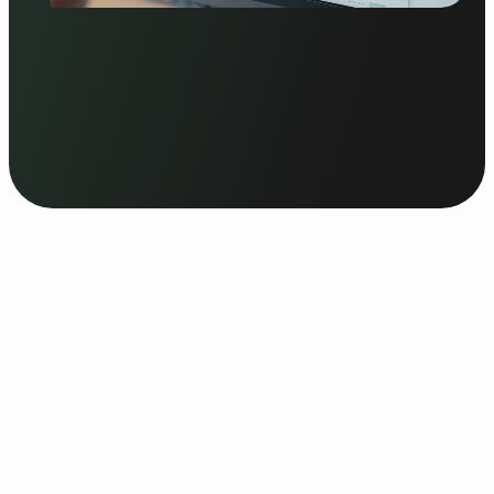
amai!
Op 1 oktober 2026 is amai! terug. Een
avond voor ondernemers en professionals
die AI slimmer willen inzetten in hun bedrijf.
1 oktober
Ga naar huis met ideeën die je morgen al
2026
kunt toepassen.
17:30 – 23:00
:
Info en inschrijven
a