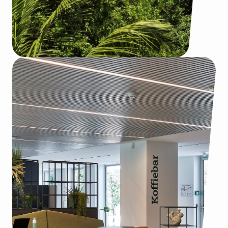
e
l
+4000
Gemiddeld aantal
bezoekers per maand op
de website
50+
Nieuwe aanvragen binnen