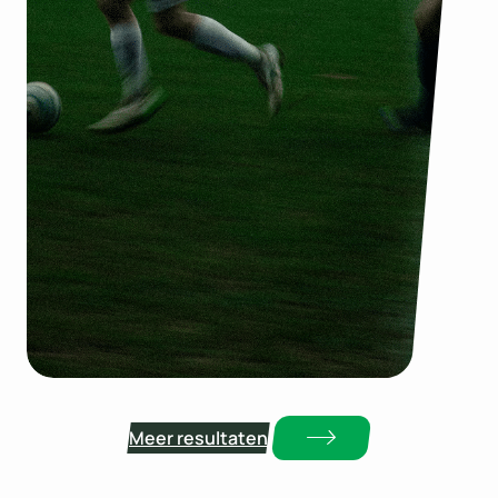
:
Lees meer
E
e
n
d
r
a
c
h
t
A
a
l
Meer resultaten
s
t