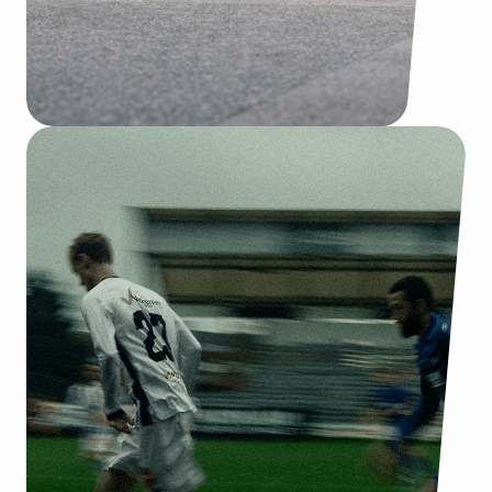
r
400
Verkochte abonnementen
21.000
Volgers op sociale media