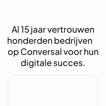
L
e
d
e
Al 15 jaar vertrouwen
honderden bedrijven
op Conversal voor hun
digitale succes.