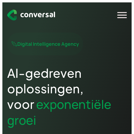
Spring
naar
Open
menu
inhoud
Digital Intelligence Agency
AI-gedreven
oplossingen,
exponentiële
voor
groei