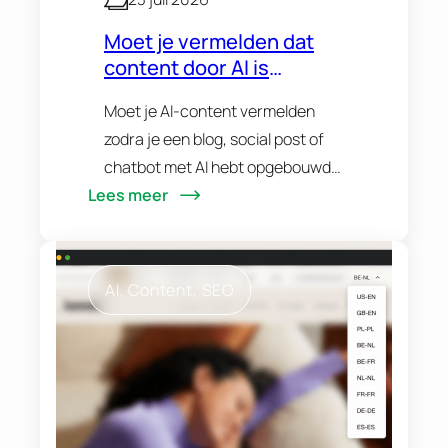
Moet je vermelden dat
content door AI is
gemaakt? De nieuwe
Moet je AI-content vermelden
transparantieregels
zodra je een blog, social post of
uitgelegd
chatbot met AI hebt opgebouwd?
Lees meer
Die vraag krijgen we steeds vaker
en het antwoord is
genuanceerder dan een simpele
ja of…
AI
, 
Content
, 
SEO