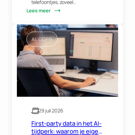
telefoontjes, zoveel
Lees meer
routebeschrijvingen, zoveel klikks
naar je website. Daarna spring je
naar GA4 om te zien wat er op je
site gebeurt. Twee tabbladen,
AI
, 
GDPR
twee…
29 juli 2026
First-party data in het AI-
tijdperk: waarom je eigen