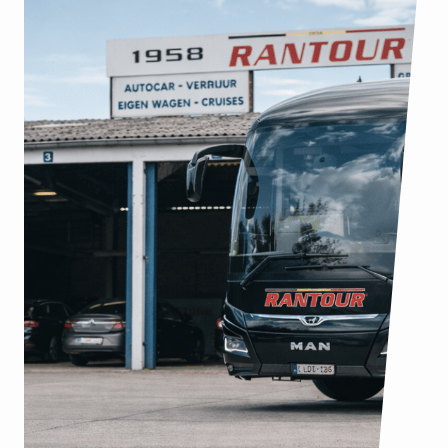
40%
Meer boekingen
+4.200
Brochuredownloads via
de website
:
Lees meer
R
a
n
t
o
u