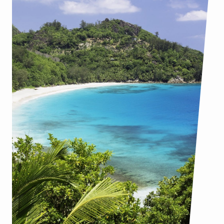
+100
brochuredownloads per
maand
:
Lees meer
L
i
v
e
T
o
T
r
a
v