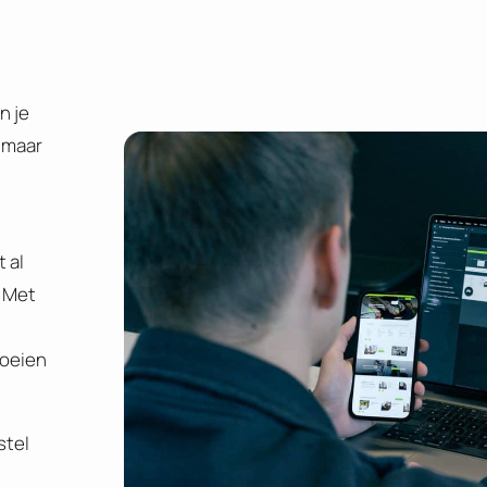
n je
, maar
 al
. Met
roeien
stel