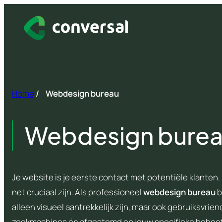
Spring
naar
inhoud
Home
/
Webdesign bureau
Webdesign bure
Je website is je eerste contact met potentiële klanten. 
net cruciaal zijn. Als professioneel
webdesign bureau
b
alleen visueel aantrekkelijk zijn, maar ook gebruiksvrien
zoekmachines én afgestemd op jouw specifieke behoe