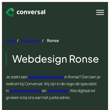
Spring
naar
Open
menu
inhoud
Home
/
Webdesign
/
Ronse
Webdesign Ronse
Je zoekt een
webdesign bureau
in Ronse? Dan ben je
welkom bij Conversal. Wij zijn in de regio dé specialist
in
online marketing
en
webdesign
. Wie digitaal wil
groeien is bij ons aan het juiste adres.