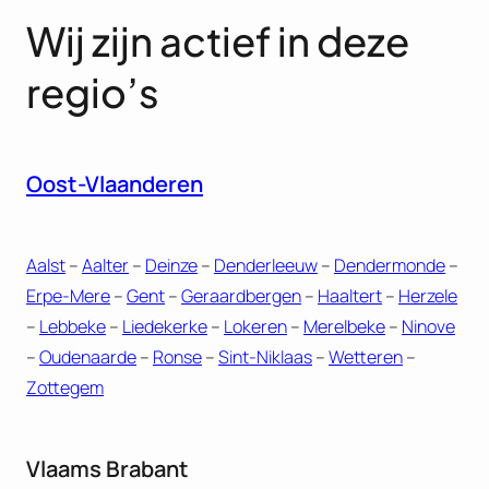
Wij zijn actief in deze
regio’s
Oost-Vlaanderen
Aalst
–
Aalter
–
Deinze
–
Denderleeuw
–
Dendermonde
–
Erpe-Mere
–
Gent
–
Geraardbergen
–
Haaltert
–
Herzele
–
Lebbeke
–
Liedekerke
–
Lokeren
–
Merelbeke
–
Ninove
–
Oudenaarde
–
Ronse
–
Sint-Niklaas
–
Wetteren
–
Zottegem
Vlaams Brabant