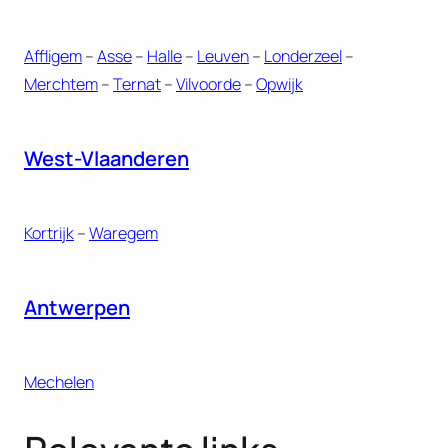
Affligem
–
Asse
–
Halle
–
Leuven
–
Londerzeel
–
Merchtem
–
Ternat
–
Vilvoorde
–
Opwijk
West-Vlaanderen
Kortrijk
–
Waregem
Antwerpen
Mechelen