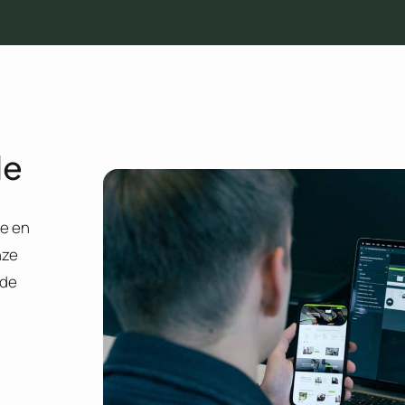
de
e en
nze
 de