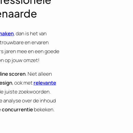
enaarde
 maken
, dan is het van
betrouwbare en ervaren
ers jaren mee en een goede
en op jouw omzet!
line scoren
. Niet alleen
esign
, ook met
relevante
e juiste zoekwoorden.
e analyse over de inhoud
e
concurrentie
bekeken.