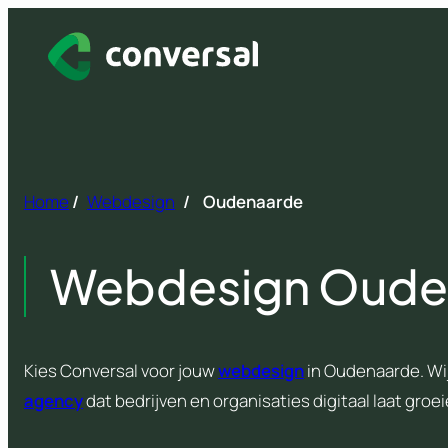
Spring
naar
inhoud
Home
/
Webdesign
/
Oudenaarde
Webdesign Oude
Kies Conversal voor jouw
webdesign
in Oudenaarde. Wij
agency
dat bedrijven en organisaties digitaal laat groei