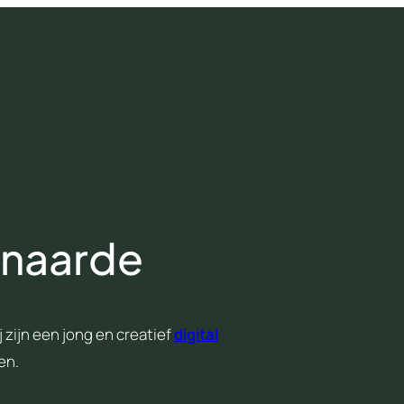
naarde
 zijn een jong en creatief
digital
en.