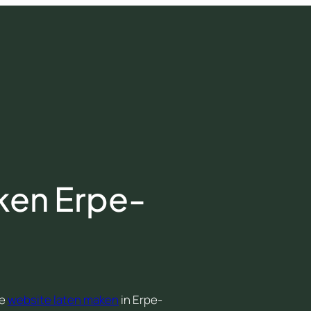
ken Erpe-
je
website laten maken
in Erpe-