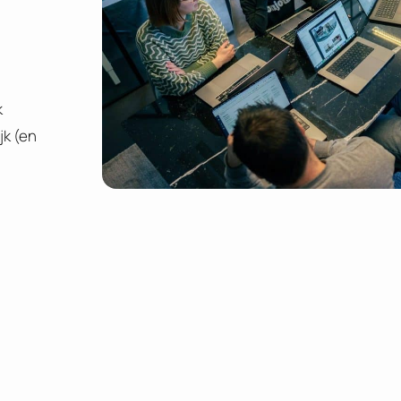
k
jk (en