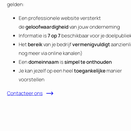
gelden:
Een professionele website versterkt
de
geloofwaardigheid
van jouw onderneming
Informatie is
7 op 7
beschikbaar voor je doelpublie
Het
bereik
van je bedrijf
vermenigvuldigt
aanzienli
nog meer via online kanalen)
Een
domeinnaam
is
simpel te onthouden
Je kan jezelf op een heel
toegankelijke
manier
voorstellen
Contacteer ons