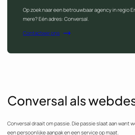
Op zoek naar een betrouwbaar agency in regio E
mere? Eén adres: Conversal.
Contacteer ons
Conversal als webde
Conversal draait om passie. Die passie slaat aan want we
een persoonlijke aanpak en een service op maat.