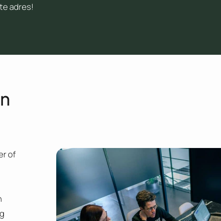
te adres!
en
r of
n
ng