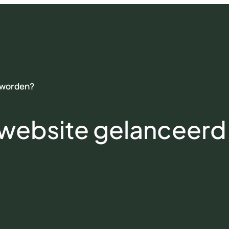
 worden?
n website gelanceer