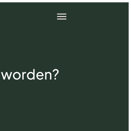
Open
menu
d worden?