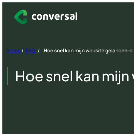
Spring
naar
inhoud
Home
/
FAQ
/
Hoe snel kan mijn website gelanceerd
Hoe snel kan mij