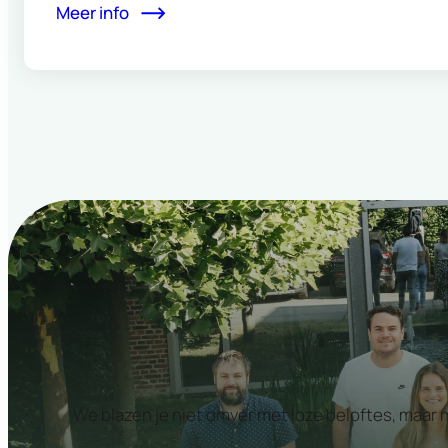
Meer info
We blazen je niet omver met loze beloftes, maar