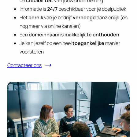
de
credibiliteit
van jouw onderneming
Informatie is
24/7
beschikbaar voor je doelpubliek
Het
bereik
van je bedrijf
verhoogd
aanzienlijk (en
nog meer via online kanalen)
Een
domeinnaam
is
makkelijk te onthouden
Je kan jezelf op een heel
toegankelijke
manier
voorstellen
Contacteer ons