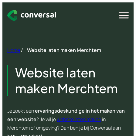
Spring
naar
Open
menu
inhoud
Home
/
Website laten maken Merchtem
Website laten
maken Merchtem
Je zoekt een
ervaringsdeskundige in het maken van
een website
? Je wil je
website laten maken
in
Merchtem of omgeving? Dan ben je bij Conversal aan