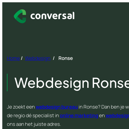
Spring
naar
inhoud
Home
/
Webdesign
/
Ronse
Webdesign Rons
Je zoekt een
webdesign bureau
in Ronse? Dan ben je we
de regio dé specialist in
online marketing
en
webdesig
ons aan het juiste adres.