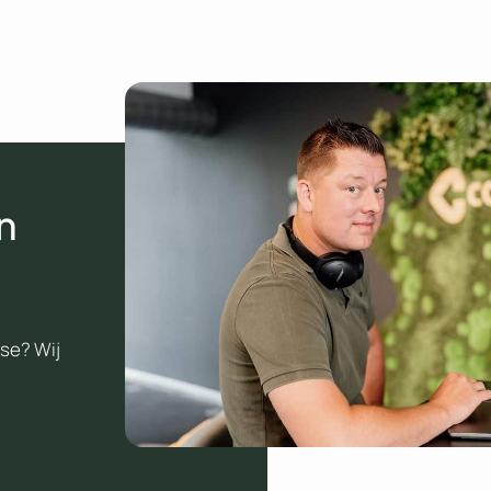
n
se? Wij