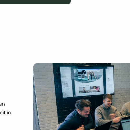
ten
eit in