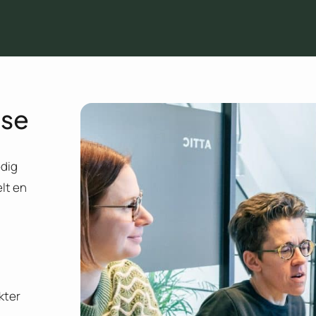
nse
odig
lt en
kter