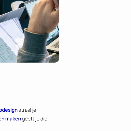
bdesign
straal je
ten maken
geeft je die