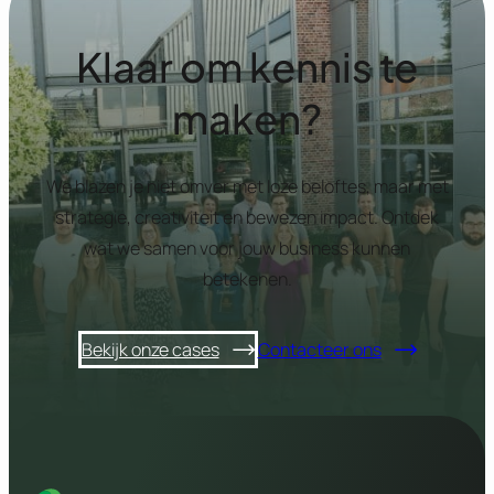
Klaar om kennis te
maken?
We blazen je niet omver met loze beloftes, maar met
strategie, creativiteit en bewezen impact. Ontdek
wat we samen voor jouw business kunnen
betekenen.
Bekijk onze cases
Contacteer ons