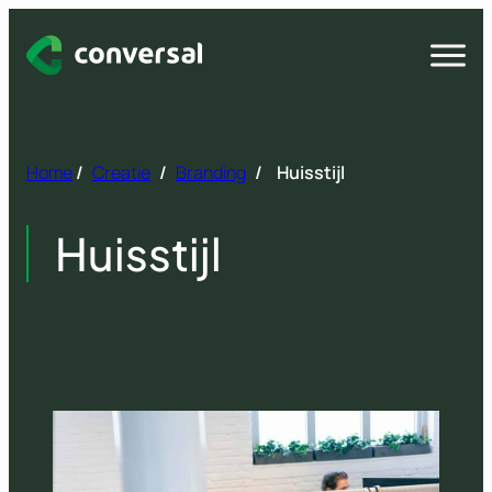
Spring
naar
Open
menu
inhoud
Home
/
Creatie
/
Branding
/
Huisstijl
Huisstijl