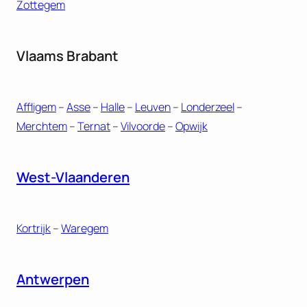
Zottegem
Vlaams Brabant
Affligem
–
Asse
–
Halle
–
Leuven
–
Londerzeel
–
Merchtem
–
Ternat
–
Vilvoorde
–
Opwijk
West-Vlaanderen
Kortrijk
–
Waregem
Antwerpen