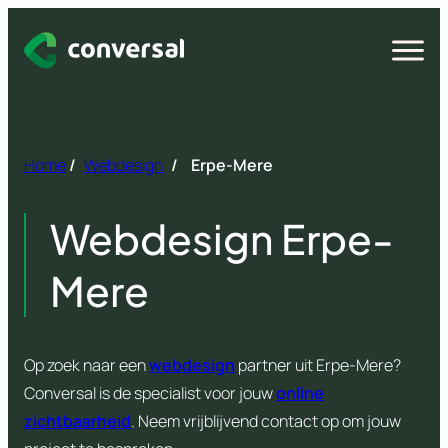
Spring
naar
Open
menu
inhoud
Home
/
Webdesign
/
Erpe-Mere
Webdesign Erpe-
Mere
Op zoek naar een
webdesign
partner uit Erpe-Mere?
Conversal is de specialist voor jouw
online
zichtbaarheid
. Neem vrijblijvend contact op om jouw