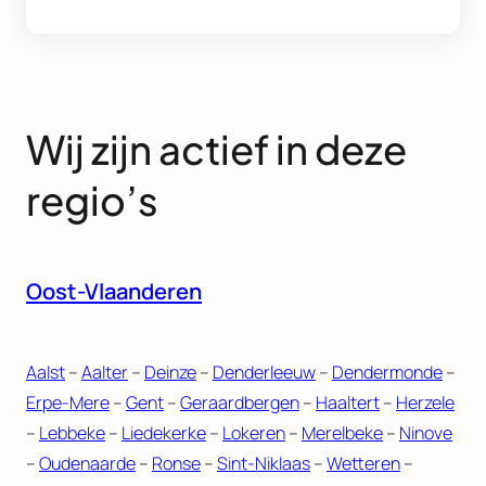
Wij zijn actief in deze
regio’s
Oost-Vlaanderen
Aalst
–
Aalter
–
Deinze
–
Denderleeuw
–
Dendermonde
–
Erpe-Mere
–
Gent
–
Geraardbergen
–
Haaltert
–
Herzele
–
Lebbeke
–
Liedekerke
–
Lokeren
–
Merelbeke
–
Ninove
–
Oudenaarde
–
Ronse
–
Sint-Niklaas
–
Wetteren
–