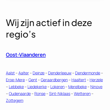
Wij zijn actief in deze
regio’s
Oost-Vlaanderen
Aalst
–
Aalter
–
Deinze
–
Denderleeuw
–
Dendermonde
–
Erpe-Mere
–
Gent
–
Geraardbergen
–
Haaltert
–
Herzele
–
Lebbeke
–
Liedekerke
–
Lokeren
–
Merelbeke
–
Ninove
–
Oudenaarde
–
Ronse
–
Sint-Niklaas
–
Wetteren
–
Zottegem