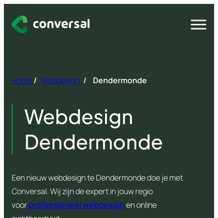
Spring
naar
Open
menu
inhoud
Home
/
Webdesign
/
Dendermonde
Webdesign
Dendermonde
Een nieuw webdesign te Dendermonde doe je met
Conversal. Wij zijn de expert in jouw regio
voor
professioneel webdesign
en online