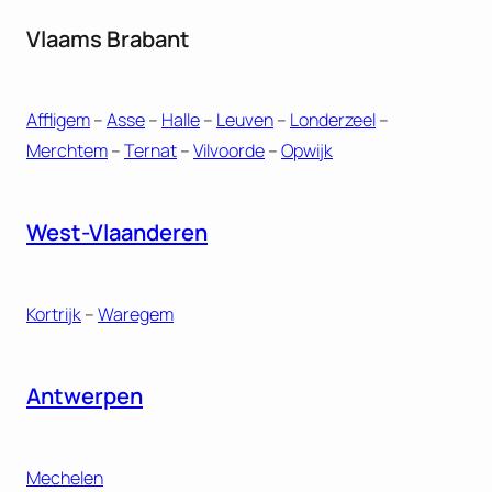
Vlaams Brabant
Affligem
–
Asse
–
Halle
–
Leuven
–
Londerzeel
–
Merchtem
–
Ternat
–
Vilvoorde
–
Opwijk
West-Vlaanderen
Kortrijk
–
Waregem
Antwerpen
Mechelen