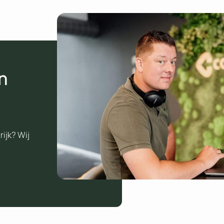
n
ijk? Wij