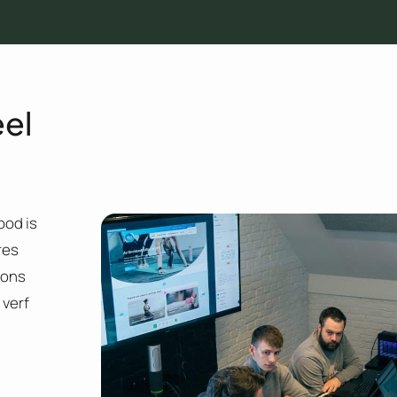
eel
bod is
res
 ons
 verf