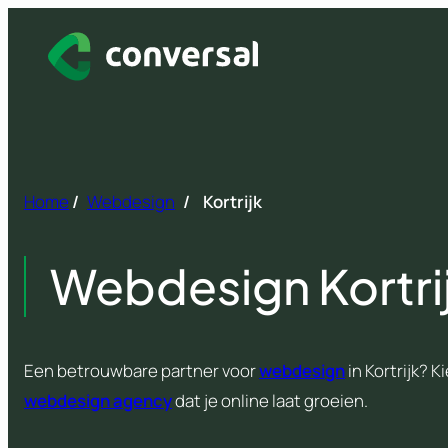
Spring
naar
inhoud
Home
/
Webdesign
/
Kortrijk
Webdesign Kortri
Een betrouwbare partner voor
webdesign
in Kortrijk? 
webdesign agency
dat je online laat groeien.