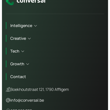
Intelligence
Creative
Technisch advies
Tech
Marketing advies
Branding
Workshops
Growth
Copywriting
Website laten maken
Bedrijfsfotografie
Contact
Webshop laten maken
Online marketing
Video agency
WordPress website
Boekhoutstraat 121, 1790 Affligem
SEO
Laravel website
info@conversal.be
GEO