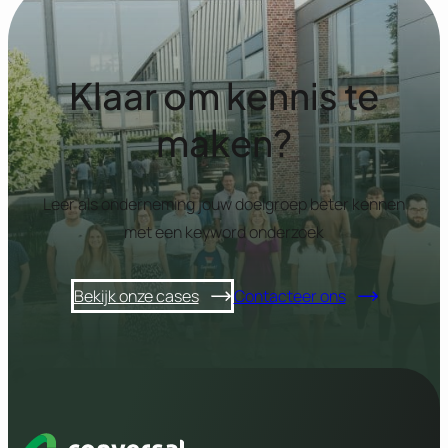
Klaar om kennis te
maken?
Leer als onderneming jouw doelgroep beter kennen
met een keyword onderzoek
Bekijk onze cases
Contacteer ons