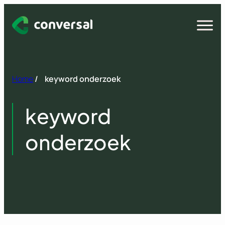
Spring
naar
Open
menu
inhoud
Home
/
keyword onderzoek
keyword
onderzoek