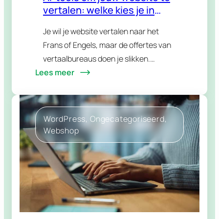
vertalen: welke kies je in
2026?
Je wil je website vertalen naar het
Frans of Engels, maar de offertes van
vertaalbureaus doen je slikken.
Lees meer
Logisch dat je dan naar AI kijkt: sneller,
goedkoper en zonder gedoe. Alleen
zijn…
WordPress
, 
Ongecategoriseerd
, 
Webshop