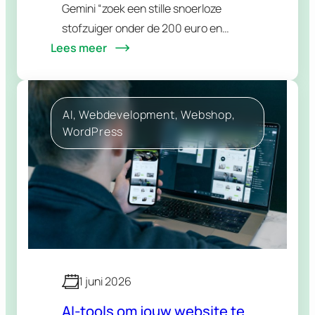
Gemini “zoek een stille snoerloze
stofzuiger onder de 200 euro en
Lees meer
bestel hem”. Geen Google-
zoekopdracht, geen twintig tabbladen,
geen bezoek aan jouw webshop. Een
AI-agent…
AI
, 
Webdevelopment
, 
Webshop
, 
WordPress
1 juni 2026
AI-tools om jouw website te