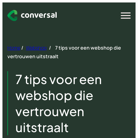
Spring
naar
Open
menu
inhoud
Home
/
Webshop
/
7 tips voor een webshop die
vertrouwen uitstraalt
7 tips voor een
webshop die
vertrouwen
uitstraalt