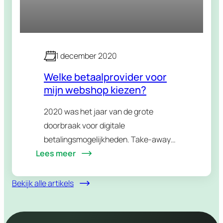
1 december 2020
Welke betaalprovider voor
mijn webshop kiezen?
2020 was het jaar van de grote
doorbraak voor digitale
betalingsmogelijkheden. Take-away
Lees meer
boomde harder dan ooit, cash geld
werd geweerd vanwege
besmettingsgevaar en ook op het web
Bekijk alle artikels
ging het hard: zonder online
verkoop kon een…