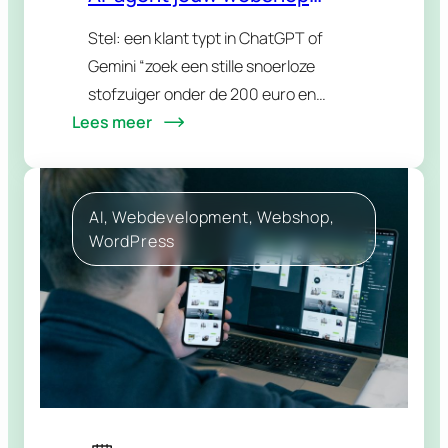
bedienen?
Stel: een klant typt in ChatGPT of
Gemini “zoek een stille snoerloze
stofzuiger onder de 200 euro en
Lees meer
bestel hem”. Geen Google-
zoekopdracht, geen twintig tabbladen,
geen bezoek aan jouw webshop. Een
AI-agent…
AI
, 
Webdevelopment
, 
Webshop
, 
WordPress