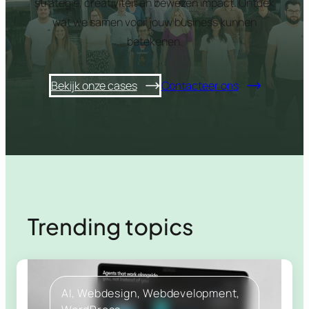
strategie, creativiteit en bewezen impact. Ontdek
wat we samen voor jouw business kunnen
betekenen.
Bekijk onze cases
Contacteer ons
Trending topics
AI
, 
Webdesign
, 
Webdevelopment
, 