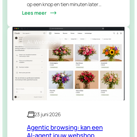
op een knop en tien minuten later
Lees meer
staat er een complete site online.
Geen bureau, geen offertes, geen
wachttijden. Te mooi…
AI
, 
Webshop
23 juni 2026
Agentic browsing: kan een
AI-agent jouw webshop