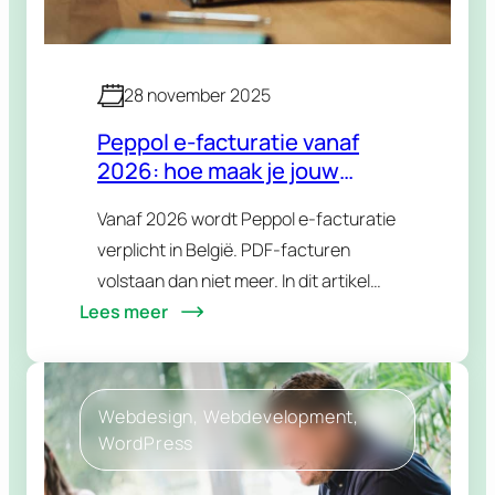
28 november 2025
Peppol e-facturatie vanaf
2026: hoe maak je jouw
WordPress webshop klaar?
Vanaf 2026 wordt Peppol e-facturatie
verplicht in België. PDF-facturen
volstaan dan niet meer. In dit artikel
Lees meer
ontdek je wat Peppol is en welke
oplossingen jouw WooCommerce
webshop snel compliant maken.
Webdesign
, 
Webdevelopment
, 
WordPress