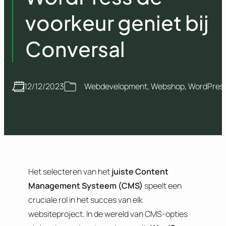
voorkeur geniet bij
Conversal
12/12/2023
Webdevelopment
, 
Webshop
, 
WordPres
Het selecteren van het
juiste Content
Management Systeem (CMS)
speelt een
cruciale rol in het succes van elk
websiteproject. In de wereld van CMS-opties