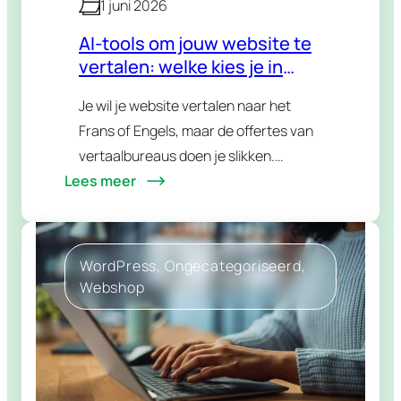
1 juni 2026
AI-tools om jouw website te
vertalen: welke kies je in
2026?
Je wil je website vertalen naar het
Frans of Engels, maar de offertes van
vertaalbureaus doen je slikken.
Lees meer
Logisch dat je dan naar AI kijkt: sneller,
goedkoper en zonder gedoe. Alleen
zijn…
WordPress
, 
Ongecategoriseerd
, 
Webshop