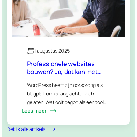
1 augustus 2025
Professionele websites
bouwen? Ja, dat kan met
WordPress
WordPress heeft zijn oorsprong als
blogplatform allang achter zich
gelaten. Wat ooit begon als een tool
Lees meer
voor hobbyisten, is uitgegroeid tot een
robuust, modulair
contentmanagementsysteem (CMS)
Bekijk alle artikels
dat wereldwijd wordt ingezet door