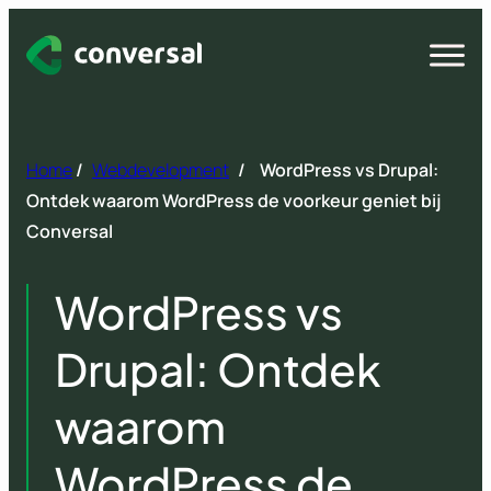
Spring
naar
Open
menu
inhoud
Home
/
Webdevelopment
/
WordPress vs Drupal:
Ontdek waarom WordPress de voorkeur geniet bij
Conversal
WordPress vs
Drupal: Ontdek
waarom
WordPress de