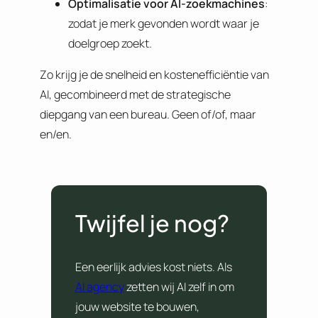
Optimalisatie voor AI-zoekmachines
:
zodat je merk gevonden wordt waar je
doelgroep zoekt.
Zo krijg je de snelheid en kostenefficiëntie van
AI, gecombineerd met de strategische
diepgang van een bureau. Geen of/of, maar
en/en.
Twijfel je nog?
Een eerlijk advies kost niets. Als
AI agency
zetten wij AI zelf in om
jouw website te bouwen,