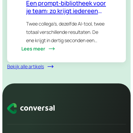
Een prompt-bibliotheek voor
je team: zo krijgt iedereen
dezelfde AI-kwaliteit
Twee collega’s, dezelfde AI-tool, twee
totaal verschillende resultaten. De
ene krijgt in dertig seconden een
Lees meer
bruikbare tekst, de andere worstelt
een half uur en levert iets in waar
niemand blij van wordt.…
Bekijk alle artikels