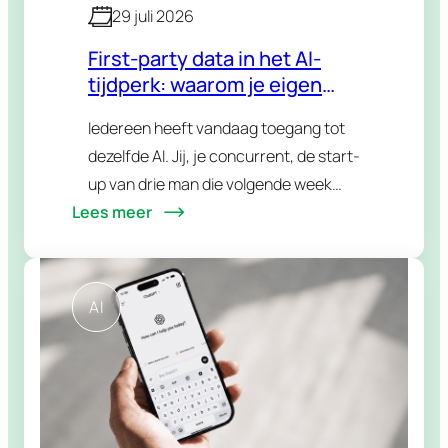
29 juli 2026
First-party data in het AI-
tijdperk: waarom je eigen
data je grootste voorsprong
Iedereen heeft vandaag toegang tot
wordt
dezelfde AI. Jij, je concurrent, de start-
up van drie man die volgende week
Lees meer
opstart. Dezelfde modellen, dezelfde
tools, dezelfde slimme trucjes die je op
LinkedIn voorbij ziet…
AI