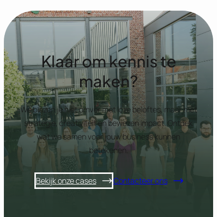
Klaar om kennis te
maken?
We blazen je niet omver met loze beloftes, maar met
strategie, creativiteit en bewezen impact. Ontdek
wat we samen voor jouw business kunnen
betekenen.
Bekijk onze cases
Contacteer ons