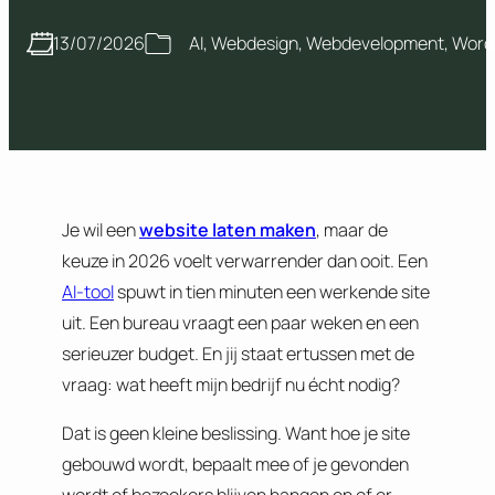
13/07/2026
AI
, 
Webdesign
, 
Webdevelopment
, 
Word
Je wil een
website laten maken
, maar de
keuze in 2026 voelt verwarrender dan ooit. Een
AI-tool
spuwt in tien minuten een werkende site
uit. Een bureau vraagt een paar weken en een
serieuzer budget. En jij staat ertussen met de
vraag: wat heeft mijn bedrijf nu écht nodig?
Dat is geen kleine beslissing. Want hoe je site
gebouwd wordt, bepaalt mee of je gevonden