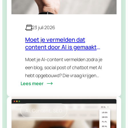
23 juli 2026
Moet je vermelden dat
content door AI is gemaakt?
De nieuwe
Moet je AI-content vermelden zodra je
transparantieregels
een blog, social post of chatbot met AI
uitgelegd
hebt opgebouwd? Die vraag krijgen
Lees meer
we steeds vaker en het antwoord is
genuanceerder dan een simpele ja of…
AI
, 
Content
, 
SEO