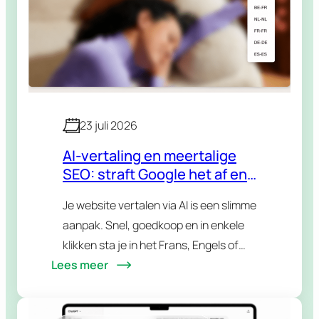
23 juli 2026
AI-vertaling en meertalige
SEO: straft Google het af en
wat met hreflang?
Je website vertalen via AI is een slimme
aanpak. Snel, goedkoop en in enkele
klikken sta je in het Frans, Engels of
Lees meer
eender welke taal je doelgroep
spreekt. Maar dan komt de…