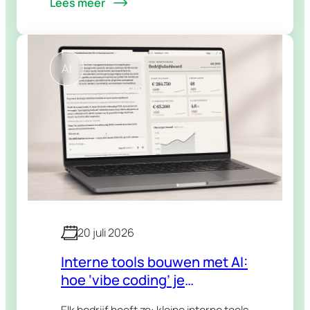
Lees meer
aanraden in mijn regio?” “Is dat merk
betrouwbaar?” “Wat zijn de beste
alternatieven voor…
AI
20 juli 2026
Interne tools bouwen met AI:
hoe ‘vibe coding’ je
bedrijfsprocessen versnelt
Elk bedrijf heeft ze: kleine interne tools