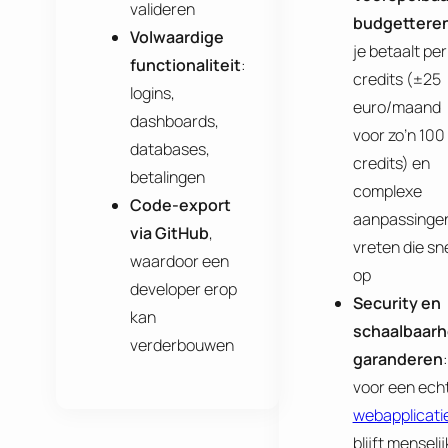
valideren
budgettere
Volwaardige
je betaalt per
functionaliteit
:
credits (±25
logins,
euro/maand
dashboards,
voor zo’n 100
databases,
credits) en
betalingen
complexe
Code-export
aanpassinge
via GitHub
,
vreten die sn
waardoor een
op
developer erop
Security en
kan
schaalbaarh
verderbouwen
garanderen
:
voor een ech
webapplicati
blijft menseli