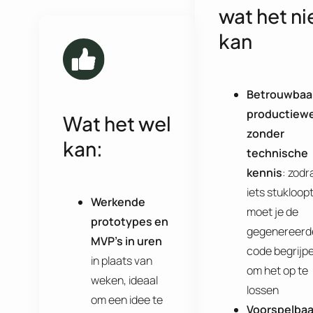
wat het ni
kan
Betrouwbaa
productiew
Wat het wel
zonder
kan:
technische
kennis
: zodr
iets stukloopt
Werkende
moet je de
prototypes en
gegenereerd
MVP’s in uren
code begrijp
in plaats van
om het op te
weken, ideaal
lossen
om een idee te
Voorspelbaa