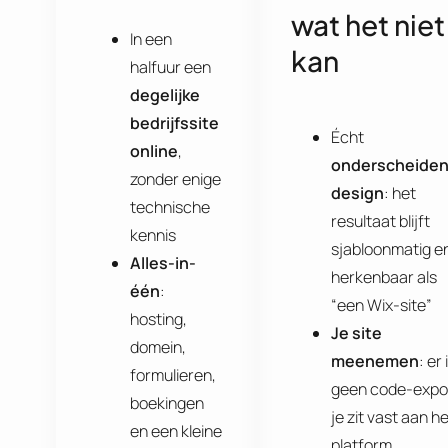
wat het niet
In een
kan
halfuur een
degelijke
bedrijfssite
Écht
online
,
onderscheide
zonder enige
design
: het
technische
resultaat blijft
kennis
sjabloonmatig e
Alles-in-
herkenbaar als
één
:
“een Wix-site”
hosting,
Je site
domein,
meenemen
: er 
formulieren,
geen code-expor
boekingen
je zit vast aan h
en een kleine
platform