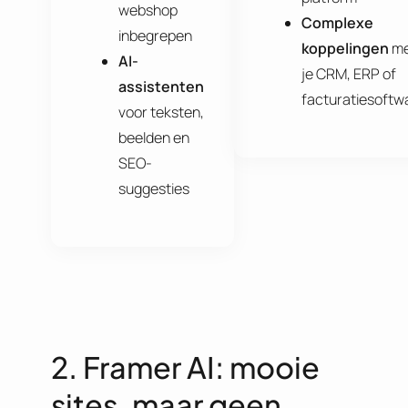
webshop
Complexe
inbegrepen
koppelingen
me
AI-
je CRM, ERP of
assistenten
facturatiesoftw
voor teksten,
beelden en
SEO-
suggesties
2. Framer AI: mooie
sites, maar geen