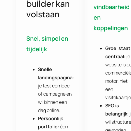
builder kan
vindbaarheid
volstaan
en
koppelingen
Snel, simpel en
Groei staat
tijdelijk
centraal
: je
website is e
Snelle
commerciël
landingspagina
:
motor, niet
je test een idee
een
of campagne en
visitekaartje
wil binnen een
SEO is
dag online.
belangrijk
: 
Persoonlijk
wil structure
portfolio
: één
gevonden