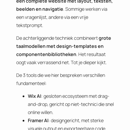
een complete website met layout, teksten,
beelden en navigatie
. Sommige werken via
een vragenlijst, andere via een vrije
tekstprompt.
De achterliggende techniek combineert
grote
taalmodellen met design-templates en
componentenbibliotheken
. Het resultaat
oogt vaak verrassend net. Tot je dieper kijkt.
De 3 tools die we hier bespreken verschillen
fundamenteel:
Wix AI
: gesloten ecosysteem met drag-
and-drop, gericht op niet-technici die snel
online willen.
Framer AI
: designgericht, met sterke
visuele output en exporteerbare code