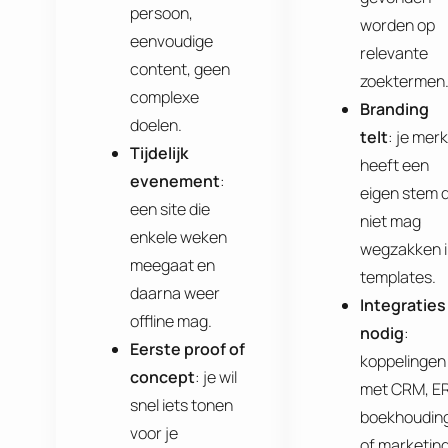
persoon,
worden op
eenvoudige
relevante
content, geen
zoektermen
complexe
Branding
doelen.
telt
: je merk
Tijdelijk
heeft een
evenement
:
eigen stem d
een site die
niet mag
enkele weken
wegzakken i
meegaat en
templates.
daarna weer
Integraties
offline mag.
nodig
:
Eerste proof of
koppelingen
concept
: je wil
met CRM, ER
snel iets tonen
boekhoudin
voor je
of marketin