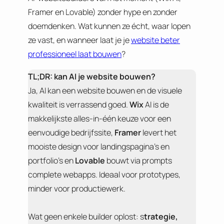
Framer en Lovable) zonder hype en zonder
doemdenken. Wat kunnen ze écht, waar lopen
ze vast, en wanneer laat je je
website beter
professioneel laat bouwen
?
TL;DR: kan AI je website bouwen?
Ja, AI kan een website bouwen en de visuele
kwaliteit is verrassend goed.
Wix
AI is de
makkelijkste alles-in-één keuze voor een
eenvoudige bedrijfssite,
Framer
levert het
mooiste design voor landingspagina’s en
portfolio’s en
Lovable
bouwt via prompts
complete webapps. Ideaal voor prototypes,
minder voor productiewerk.
Wat geen enkele builder oplost: s
trategie,