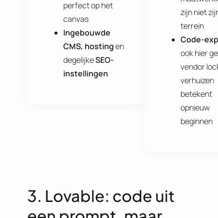
perfect op het
zijn niet zij
canvas
terrein
Ingebouwde
Code-exp
CMS, hosting
en
ook hier ge
degelijke
SEO-
vendor lock
instellingen
verhuizen
betekent
opnieuw
beginnen
3. Lovable: code uit
een prompt, maar