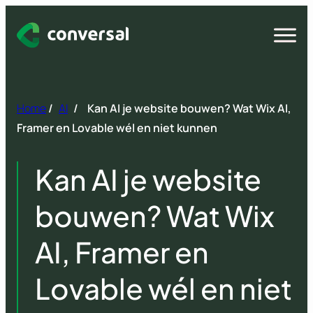
Spring
naar
Open
menu
inhoud
Home
/
AI
/
Kan AI je website bouwen? Wat Wix AI,
Framer en Lovable wél en niet kunnen
Kan AI je website
bouwen? Wat Wix
AI, Framer en
Lovable wél en niet