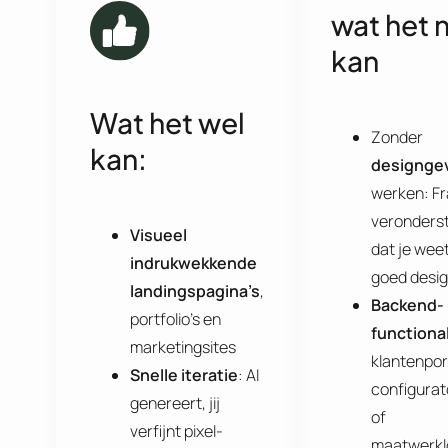
wat het n
kan
Wat het wel
Zonder
kan:
designge
werken: F
veronderst
Visueel
dat je wee
indrukwekkende
goed desig
landingspagina’s
,
Backend-
portfolio’s en
functional
marketingsites
klantenpor
Snelle iteratie
: AI
configurat
genereert, jij
of
verfijnt pixel-
maatwerkl