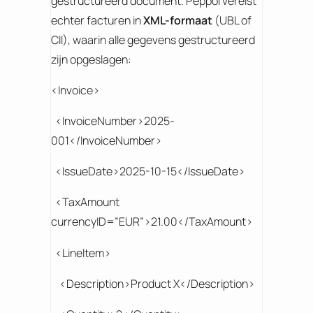
gestructureerd document. Peppol vereist
echter facturen in
XML-formaat
(UBL of
CII), waarin alle gegevens gestructureerd
zijn opgeslagen:
<Invoice>
<InvoiceNumber>2025-
001</InvoiceNumber>
<IssueDate>2025-10-15</IssueDate>
<TaxAmount
currencyID=”EUR”>21.00</TaxAmount>
<LineItem>
<Description>Product X</Description>