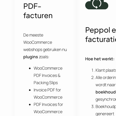
PDF-
facturen
Peppol e
De meeste
facturati
WooCommerce
webshops gebruiken nu
plugins
zoals:
Hoe het werkt:
WooCommerce
Klant plaat
PDF Invoices &
Alle orderi
Packing Slips
wordt naar
Invoice PDF for
boekhoud
WooCommerce
gesynchro
PDF Invoices for
Boekhoud
WooCommerce
genereert