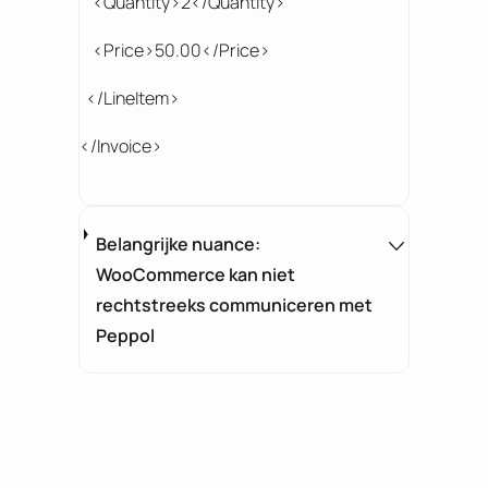
<Quantity>2</Quantity>
<Price>50.00</Price>
</LineItem>
</Invoice>
Belangrijke nuance:
WooCommerce kan niet
rechtstreeks communiceren met
Peppol