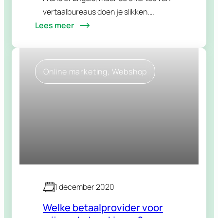
vertaalbureaus doen je slikken.
Lees meer
Logisch dat je dan naar AI kijkt: sneller,
goedkoper en zonder gedoe. Alleen
zijn…
Online marketing
, 
Webshop
1 december 2020
Welke betaalprovider voor