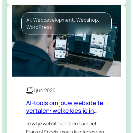
geen bezoek aan jouw webshop. Een
AI-agent…
AI
, 
Webdevelopment
, 
Webshop
, 
WordPress
1 juni 2026
AI-tools om jouw website te
vertalen: welke kies je in
2026?
Je wil je website vertalen naar het
Frans of Engels, maar de offertes van