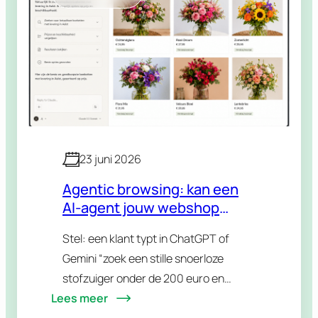
23 juni 2026
Agentic browsing: kan een
AI-agent jouw webshop
bedienen?
Stel: een klant typt in ChatGPT of
Gemini “zoek een stille snoerloze
stofzuiger onder de 200 euro en
Lees meer
bestel hem”. Geen Google-
zoekopdracht, geen twintig tabbladen,