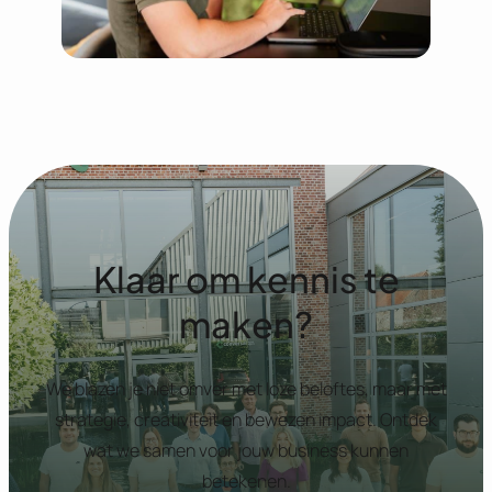
Klaar om kennis te
maken?
We blazen je niet omver met loze beloftes, maar met
strategie, creativiteit en bewezen impact. Ontdek
wat we samen voor jouw business kunnen
betekenen.