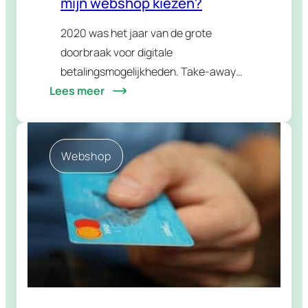
mijn webshop kiezen?
2020 was het jaar van de grote
doorbraak voor digitale
betalingsmogelijkheden. Take-away
Lees meer
boomde harder dan ooit, cash geld
werd geweerd vanwege
besmettingsgevaar en ook op het web
ging het hard: zonder online
Webshop
verkoop kon een…