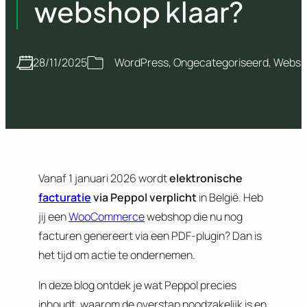
webshop klaar?
28/11/2025
WordPress
, 
Ongecategoriseerd
, 
Websh
Vanaf 1 januari 2026 wordt
elektronische
facturatie
via Peppol verplicht
in België. Heb
jij een
WooCommerce
webshop die nu nog
facturen genereert via een PDF-plugin? Dan is
het tijd om actie te ondernemen.
In deze blog ontdek je wat Peppol precies
inhoudt, waarom de overstap noodzakelijk is en