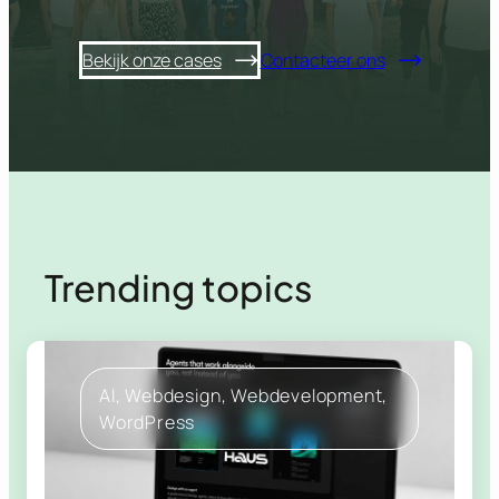
Bekijk onze cases
Contacteer ons
Trending topics
AI
, 
Webdesign
, 
Webdevelopment
, 
WordPress