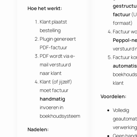
gestructu
Hoe het werkt:
factuur
(UB
Klant plaatst
formaat)
bestelling
Factuur wo
Plugin genereert
Peppol-n
PDF-factuur
verstuurd n
PDF wordt via e-
Factuur ko
mail verstuurd
automati
naar klant
boekhouds
Klant (of jijzelf)
klant
moet factuur
Voordelen:
handmatig
invoeren in
Volledig
boekhoudsysteem
geautomat
verwerking
Nadelen:
Geen hand