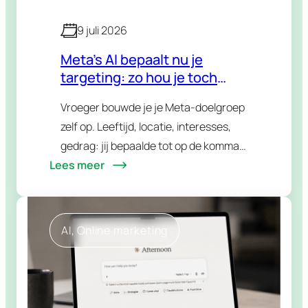
9 juli 2026
Meta’s AI bepaalt nu je
targeting: zo hou je toch
controle
Vroeger bouwde je je Meta-doelgroep
zelf op. Leeftijd, locatie, interesses,
gedrag: jij bepaalde tot op de komma
Lees meer
wie je advertentie te zien kreeg. In
2026 is dat verhaal grondig
veranderd. Meta’s AI…
AI
, 
Online marketing