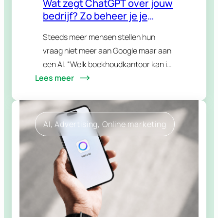
Wat zegt ChatGPT over jouw
bedrijf? Zo beheer je je
reputatie in AI-antwoorden
Steeds meer mensen stellen hun
vraag niet meer aan Google maar aan
een AI. “Welk boekhoudkantoor kan ik
Lees meer
aanraden in mijn regio?” “Is dat merk
betrouwbaar?” “Wat zijn de beste
alternatieven voor…
AI
, 
Advertising
, 
Online marketing