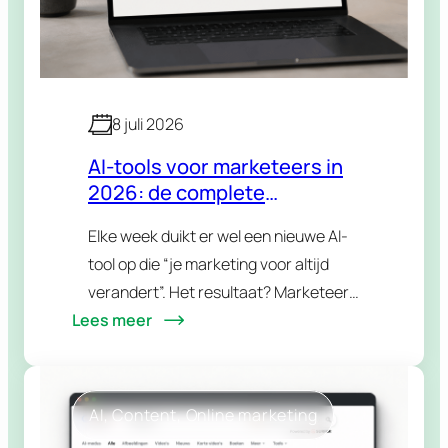
8 juli 2026
AI-tools voor marketeers in
2026: de complete
vergelijking
Elke week duikt er wel een nieuwe AI-
tool op die “je marketing voor altijd
verandert”. Het resultaat? Marketeers
Lees meer
die betalen voor vijf abonnementen, er
twee gebruiken en met geen enkele
écht resultaat…
AI
, 
Content
, 
Online marketing