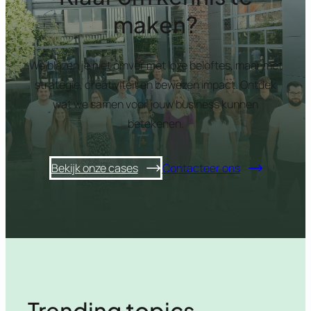
maken?
We blazen je niet omver met loze beloftes, maar met
strategie, creativiteit en bewezen impact. Ontdek
wat we samen voor jouw business kunnen
betekenen.
Bekijk onze cases
Contacteer ons
Trending topics