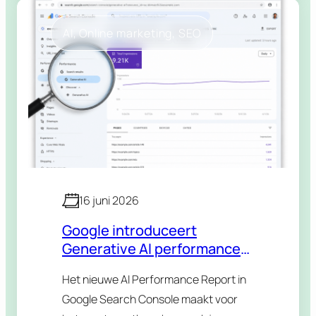
zoekresultaten en je bezoeker hoeft…
AI
, 
Online marketing
, 
SEO
16 juni 2026
Google introduceert
Generative AI performance
reports in Search Console:
Het nieuwe AI Performance Report in
zo meet je eindelijk je AI-
Google Search Console maakt voor
zichtbaarheid