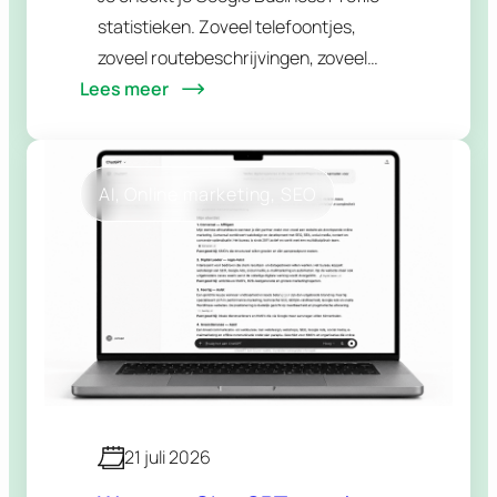
(2026)
statistieken. Zoveel telefoontjes,
zoveel routebeschrijvingen, zoveel
Lees meer
klikks naar je website. Daarna spring je
naar GA4 om te zien wat er op je site
gebeurt. Twee tabbladen, twee…
AI
, 
Online marketing
, 
SEO
21 juli 2026