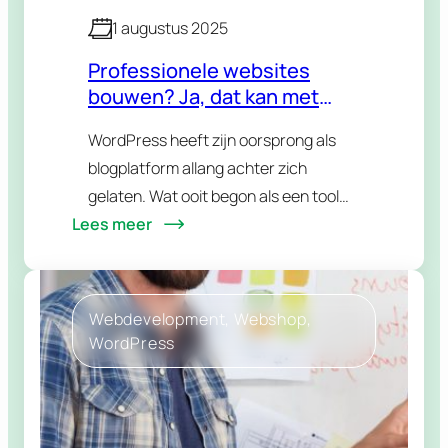
1 augustus 2025
Professionele websites
bouwen? Ja, dat kan met
WordPress
WordPress heeft zijn oorsprong als
blogplatform allang achter zich
gelaten. Wat ooit begon als een tool
Lees meer
voor hobbyisten, is uitgegroeid tot een
robuust, modulair
contentmanagementsysteem (CMS)
dat wereldwijd wordt ingezet door
Webdevelopment
, 
Webshop
, 
grote…
WordPress