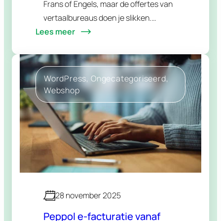
Frans of Engels, maar de offertes van
vertaalbureaus doen je slikken.
Lees meer
Logisch dat je dan naar AI kijkt: sneller,
goedkoper en zonder gedoe. Alleen
zijn…
WordPress
, 
Ongecategoriseerd
, 
Webshop
28 november 2025
Peppol e-facturatie vanaf