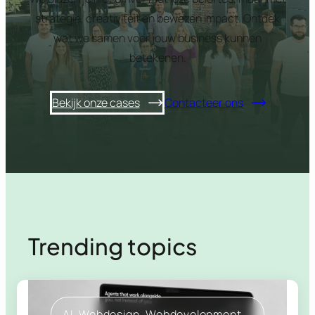
strategie, creativiteit en bewezen impact. Ontdek
wat we samen voor jouw business kunnen
betekenen.
Bekijk onze cases
Contacteer ons
Trending topics
AI
, 
Webdesign
, 
Webdevelopment
, 