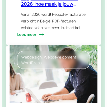
2026: hoe maak je jouw
WordPress webshop klaar?
Vanaf 2026 wordt Peppol e-facturatie
verplicht in België. PDF-facturen
volstaan dan niet meer. In dit artikel
Lees meer
ontdek je wat Peppol is en welke
oplossingen jouw WooCommerce
webshop snel compliant maken.
Webdesign
, 
Webdevelopment
, 
WordPress