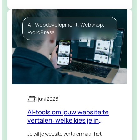
bureau vraagt een paar weken en…
AI
, 
Webdevelopment
, 
Webshop
, 
WordPress
1 juni 2026
AI-tools om jouw website te
vertalen: welke kies je in
2026?
Je wil je website vertalen naar het