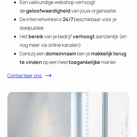
Een vakkundige webshop verhoogt
de
geloofwaardigheid
van jouw organisatie
De internetwinkel is
24/7
beschikbaar voor je
doelpubliek
Het
bereik
van je bedrijf
verhoogt
aanzienlijk (en
nog meer via online kanalen)
Dankzij een
domeinnaam
ben je
makkelijk terug
te vinden
op een heel
toegankelijke
manier
Contacteer ons