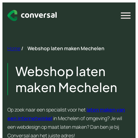
Spring
naar
Open
menu
inhoud
Home
/
Webshop laten maken Mechelen
Webshop laten
maken Mechelen
Op zoek naar een specialist voor het
laten maken van
een internetwinkel
in Mechelen of omgeving? Je wil
een webdesign op maat laten maken? Dan ben je bij
Conversal aan het juiste adres!