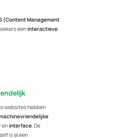
MS (Content Management
zoekers een
interactieve
endelijk
s websites hebben
machinevriendelijke
r
en
interface
. De
elf is al een