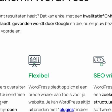
iënt resultaten haalt? Dat kan enkel met een
kwalitatief C
 laadt
,
gevonden wordt door Google
en die jou en jouw be
 voordelen:
Flexibel
SEO vri
ers overal ter
WordPress biedt op zich al een
WordPres
rtdurend mee
brede waaier aan tools voor je
een
zoek
g van
website. Je kan WordPress altijd
structuu
zijn
open
uitbreiden met “
plugins
”, indien
software z