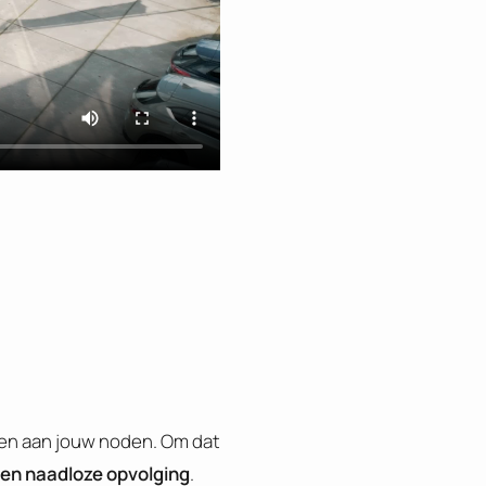
men aan jouw noden. Om dat
 een naadloze opvolging
.