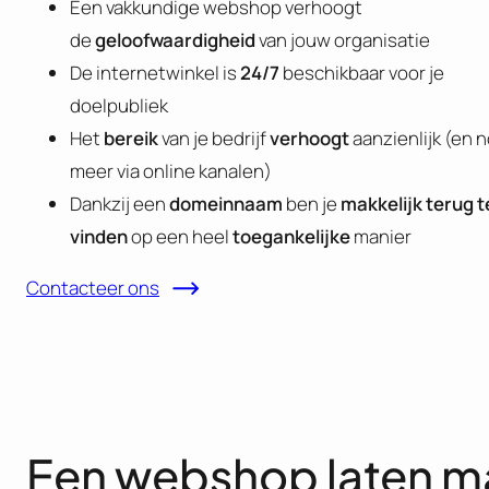
Een vakkundige webshop verhoogt
de
geloofwaardigheid
van jouw organisatie
De internetwinkel is
24/7
beschikbaar voor je
doelpubliek
Het
bereik
van je bedrijf
verhoogt
aanzienlijk (en 
meer via online kanalen)
Dankzij een
domeinnaam
ben je
makkelijk terug t
vinden
op een heel
toegankelijke
manier
Contacteer ons
Een webshop laten m