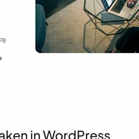
nog
e
aken in WordPress