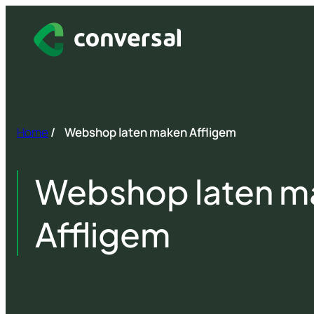
Spring
naar
inhoud
Home
/
Webshop laten maken Affligem
Webshop laten m
Affligem