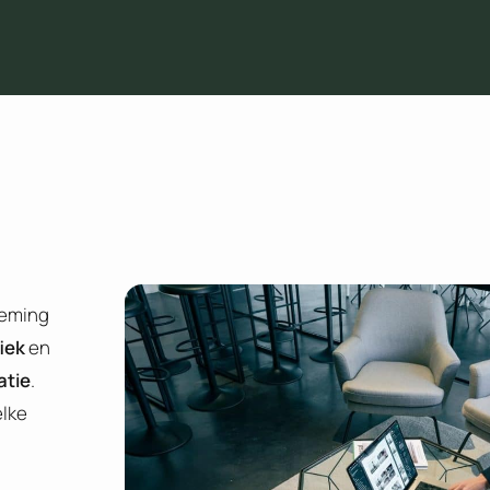
neming
iek
en
atie
.
elke