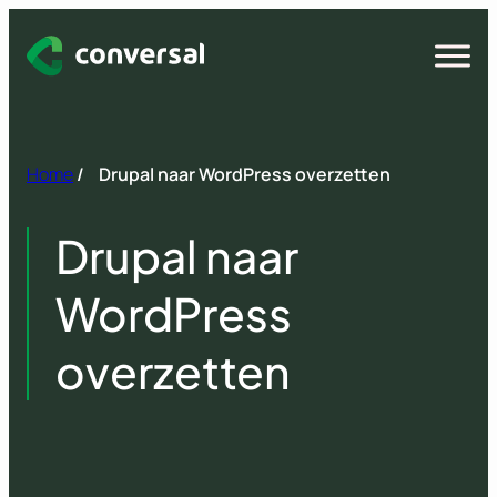
Spring
naar
Open
menu
inhoud
Home
/
Drupal naar WordPress overzetten
Drupal naar
WordPress
overzetten