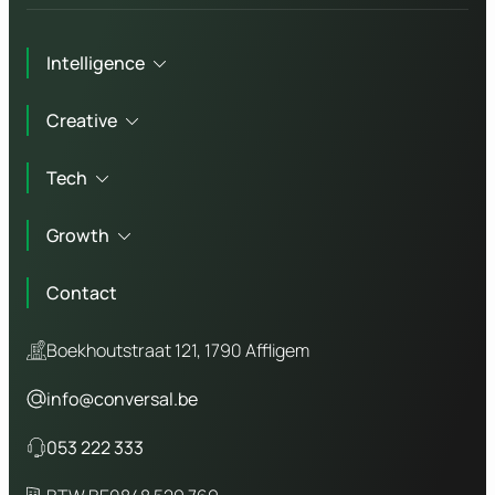
Intelligence
Creative
Technisch advies
Tech
Marketing advies
Branding
Workshops
Growth
Copywriting
Website laten maken
Bedrijfsfotografie
Contact
Webshop laten maken
Online marketing
Video agency
WordPress website
Boekhoutstraat 121, 1790 Affligem
SEO
Laravel website
info@conversal.be
GEO
Odoo website
053 222 333
SEA