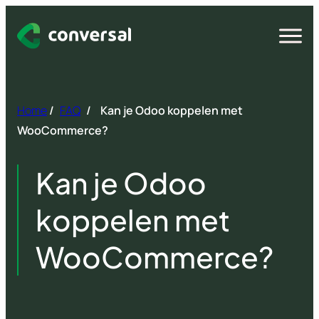
Spring
naar
Open
menu
inhoud
Home
/
FAQ
/
Kan je Odoo koppelen met
WooCommerce?
Kan je Odoo
koppelen met
WooCommerce?