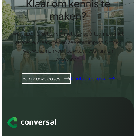
Klaar om kennis te
maken?
We blazen je niet omver met loze beloftes, maar met
strategie, creativiteit en bewezen impact. Ontdek
wat we samen voor jouw business kunnen
betekenen.
Bekijk onze cases
Contacteer ons