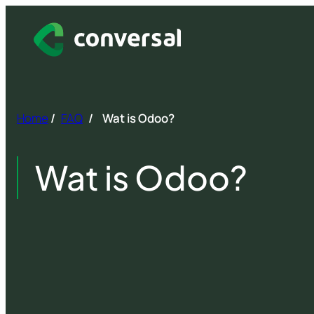
Spring
naar
inhoud
Home
/
FAQ
/
Wat is Odoo?
Wat is Odoo?