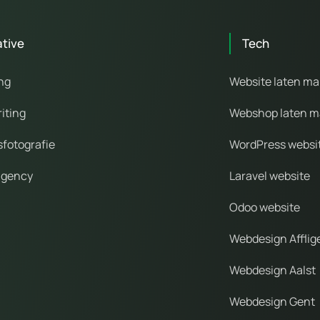
ative
Tech
ng
Website laten m
iting
Webshop laten 
sfotografie
WordPress websi
agency
Laravel website
Odoo website
Webdesign Affli
Webdesign Aalst
Webdesign Gent