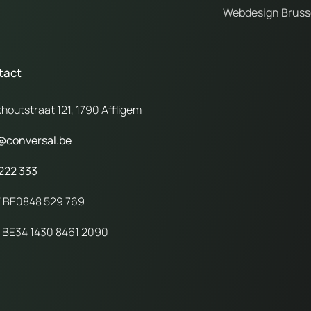
Webdesign Bruss
tact
houtstraat 121, 1790 Affligem
@conversal.be
222 333
 BE0848 529 769
 BE34 1430 8461 2090