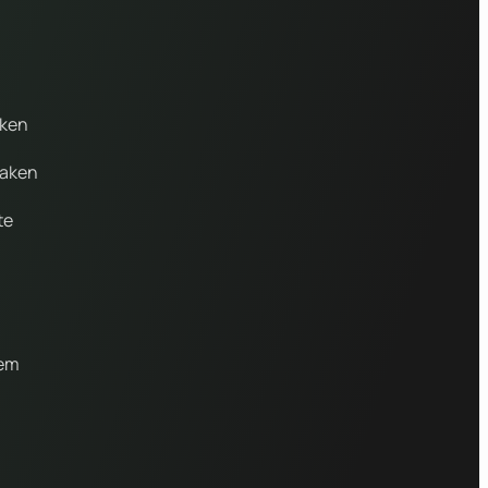
aken
maken
te
gem