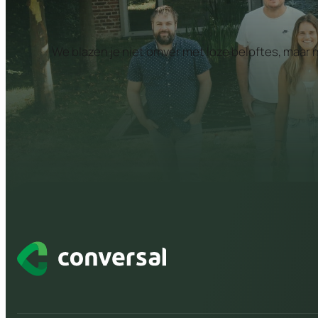
We blazen je niet omver met loze beloftes, maar