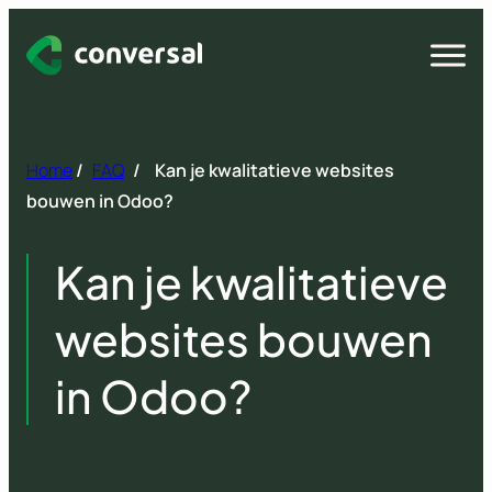
Spring
naar
Open
menu
inhoud
Home
/
FAQ
/
Kan je kwalitatieve websites
bouwen in Odoo?
Kan je kwalitatieve
websites bouwen
in Odoo?