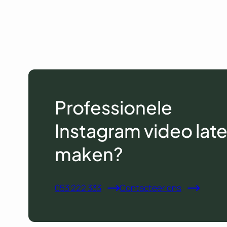
Professionele
Instagram video lat
maken?
053 222 333
Contacteer ons