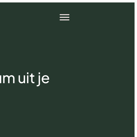
Open
menu
m uit je