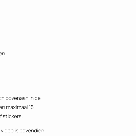
en.
ch bovenaan in de
gen maximaal 15
 stickers.
 video is bovendien